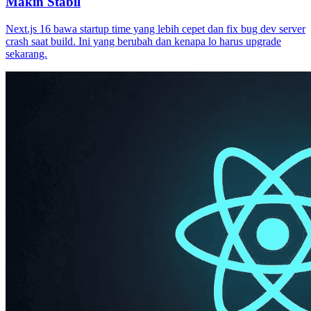
Makin Stabil
Next.js 16 bawa startup time yang lebih cepet dan fix bug dev server
crash saat build. Ini yang berubah dan kenapa lo harus upgrade
sekarang.