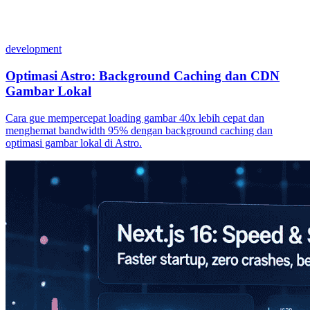
development
Optimasi Astro: Background Caching dan CDN
Gambar Lokal
Cara gue mempercepat loading gambar 40x lebih cepat dan
menghemat bandwidth 95% dengan background caching dan
optimasi gambar lokal di Astro.