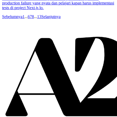
production failure yang nyata dan pelajari kapan harus implementasi
tests di project Next.js lo.
Sebelumnya
1
...
6
7
8
...
13
Selanjutnya