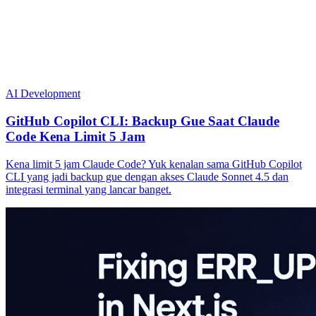
AI Development
GitHub Copilot CLI: Backup Gue Saat Claude
Code Kena Limit 5 Jam
Kena limit 5 jam Claude Code? Yuk kenalan sama GitHub Copilot
CLI yang jadi backup gue dengan akses Claude Sonnet 4.5 dan
integrasi terminal yang lancar banget.