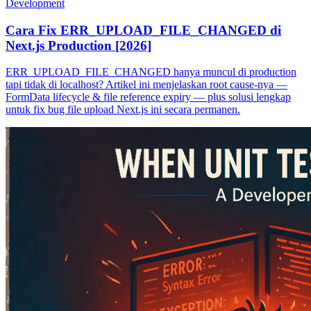
Development
Cara Fix ERR_UPLOAD_FILE_CHANGED di
Next.js Production [2026]
ERR_UPLOAD_FILE_CHANGED hanya muncul di production
tapi tidak di localhost? Artikel ini menjelaskan root cause-nya —
FormData lifecycle & file reference expiry — plus solusi lengkap
untuk fix bug file upload Next.js ini secara permanen.