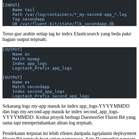
[
INPUT
]
    Name tail
    Path /var/log/containers/*_my-second-app_*.log
    Tag secondapp
    DB /var/fluent-bit/state/flb_secondapp.db
Terus gue arahin setiap tag ke index Elasticsearch yang beda pake
bagian output terpisah:
[
OUTPUT
]
    Name es
    Match myapp
    Index app_logs
    Logstash_Prefix app_logs
[
OUTPUT
]
    Name es
    Match secondapp
    Index second_app_logs
    Logstash_Prefix second_app_logs
Sekarang logs my-app masuk ke index app_logs-YYYYMMDD
dan logs my-second-app masuk ke index second_app_logs-
YYYYMMDD. Kedua proyek berbagi DaemonSet Fluent Bit yang
sama tapi mempertahankan aliran log terpisah.
Pendekatan terpusat ini lebih efisien daripada ngejalanin deployment
Fluent Bit terpisah buat setiap namespace. Satu DaemonSet nangani