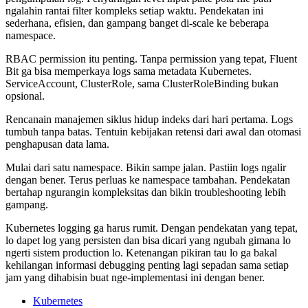
ngalahin rantai filter kompleks setiap waktu. Pendekatan ini
sederhana, efisien, dan gampang banget di-scale ke beberapa
namespace.
RBAC permission itu penting. Tanpa permission yang tepat, Fluent
Bit ga bisa memperkaya logs sama metadata Kubernetes.
ServiceAccount, ClusterRole, sama ClusterRoleBinding bukan
opsional.
Rencanain manajemen siklus hidup indeks dari hari pertama. Logs
tumbuh tanpa batas. Tentuin kebijakan retensi dari awal dan otomasi
penghapusan data lama.
Mulai dari satu namespace. Bikin sampe jalan. Pastiin logs ngalir
dengan bener. Terus perluas ke namespace tambahan. Pendekatan
bertahap ngurangin kompleksitas dan bikin troubleshooting lebih
gampang.
Kubernetes logging ga harus rumit. Dengan pendekatan yang tepat,
lo dapet log yang persisten dan bisa dicari yang ngubah gimana lo
ngerti sistem production lo. Ketenangan pikiran tau lo ga bakal
kehilangan informasi debugging penting lagi sepadan sama setiap
jam yang dihabisin buat nge-implementasi ini dengan bener.
Kubernetes