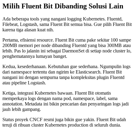
Milih Fluent Bit Dibanding Solusi Lain
Ada beberapa tools yang nangani logging Kubernetes. Fluentd,
Filebeat, Logstash, sama Fluent Bit semua bisa. Gue pilih Fluent Bit
karena tiga alasan kuat nih.
Pertama, efisiensi resource. Fluent Bit cuma pake sekitar 100 sampe
200MB memori per node dibanding Fluentd yang bisa 300MB atau
lebih. Pas lo jalanin ini sebagai DaemonSet di setiap node cluster lo,
penghematannya lumayan banget.
Kedua, kesederhanaan. Kebutuhan gue sederhana. Ngumpulin logs
dari namespace tertentu dan ngirim ke Elasticsearch. Fluent Bit
nangani ini dengan sempurna tanpa kompleksitas plugin Fluentd
atau pipeline Logstash.
Ketiga, integrasi Kubernetes bawaan. Fluent Bit otomatis
memperkaya logs dengan nama pod, namespace, label, sama
annotation. Metadata ini bikin pencarian dan penyaringan logs jadi
jauh lebih gampang.
Status proyek CNCF resmi juga bikin gue yakin. Fluent Bit udah
teruji di ribuan cluster Kubernetes production di seluruh dunia.