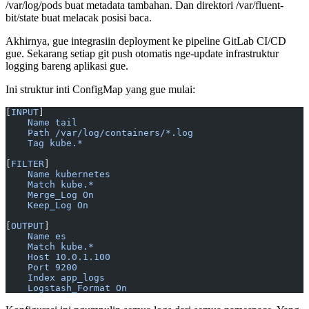
/var/log/pods buat metadata tambahan. Dan direktori /var/fluent-
bit/state buat melacak posisi baca.
Akhirnya, gue integrasiin deployment ke pipeline GitLab CI/CD
gue. Sekarang setiap git push otomatis nge-update infrastruktur
logging bareng aplikasi gue.
Ini struktur inti ConfigMap yang gue mulai:
[
INPUT
]
    Name tail
    Path /var/log/containers/*.log
    Tag kube.*
[
FILTER
]
    Name kubernetes
    Match kube.*
    Merge_Log On
    Keep_Log On
[
OUTPUT
]
    Name es
    Match kube.*
    Host 10.0.1.100
    Port 9200
    Index app_logs
    Logstash_Format On