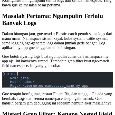
Konfigurasi ini ngumpulin semua logs dari semua namespace. Yang
bawa gue ke masalah besar pertama.
Masalah Pertama: Ngumpulin Terlalu
Banyak Logs
Dalam hitungan jam, gue nyadar Elasticsearch penuh sama logs dari
mana mana. Namespace sistem kayak kube-system, cattle-system,
sama logging nge-generate logs dalam jumlah gede banget. Log
aplikasi my-app gue tenggelam di kebisingan.
Gue butuh nyaring logs buat ngumpulin cuma dari namespace my-
app aja. Ini kayaknya simpel. Tambahin grep filter buat nge-match
field namespace. Ini yang gue coba:
[
FILTER
]
    Name grep
    Match kube.*
    Regex kubernetes.namespace_name my-app
Gue terapin konfigurasi, restart Fluent Bit, dan tunggu. Ga ada yang
berubah. Logs dari semua namespace tetep ngalir masuk. Gue
habisin berjam jam debugging ini sebelum nemuin akar masalahnya.
Misteri Grep Filter: Kenapa Nested Field