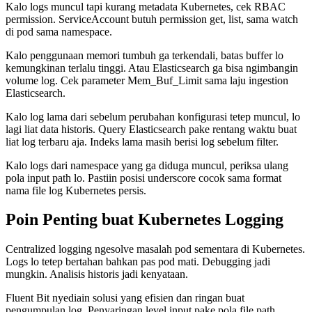
Kalo logs muncul tapi kurang metadata Kubernetes, cek RBAC
permission. ServiceAccount butuh permission get, list, sama watch
di pod sama namespace.
Kalo penggunaan memori tumbuh ga terkendali, batas buffer lo
kemungkinan terlalu tinggi. Atau Elasticsearch ga bisa ngimbangin
volume log. Cek parameter Mem_Buf_Limit sama laju ingestion
Elasticsearch.
Kalo log lama dari sebelum perubahan konfigurasi tetep muncul, lo
lagi liat data historis. Query Elasticsearch pake rentang waktu buat
liat log terbaru aja. Indeks lama masih berisi log sebelum filter.
Kalo logs dari namespace yang ga diduga muncul, periksa ulang
pola input path lo. Pastiin posisi underscore cocok sama format
nama file log Kubernetes persis.
Poin Penting buat Kubernetes Logging
Centralized logging ngesolve masalah pod sementara di Kubernetes.
Logs lo tetep bertahan bahkan pas pod mati. Debugging jadi
mungkin. Analisis historis jadi kenyataan.
Fluent Bit nyediain solusi yang efisien dan ringan buat
pengumpulan log. Penyaringan level input pake pola file path