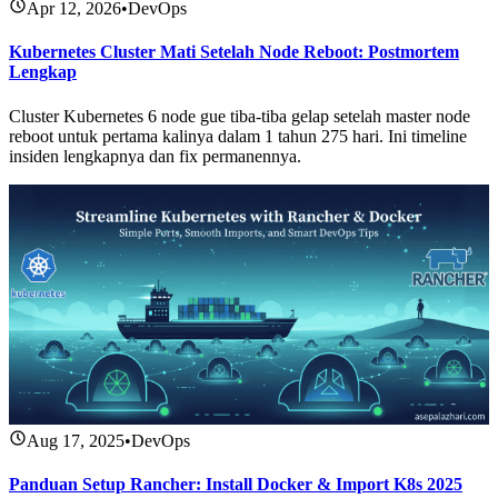
Apr 12, 2026
•
DevOps
Kubernetes Cluster Mati Setelah Node Reboot: Postmortem
Lengkap
Cluster Kubernetes 6 node gue tiba-tiba gelap setelah master node
reboot untuk pertama kalinya dalam 1 tahun 275 hari. Ini timeline
insiden lengkapnya dan fix permanennya.
Aug 17, 2025
•
DevOps
Panduan Setup Rancher: Install Docker & Import K8s 2025