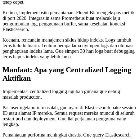
tetep cepet.
Kelima, implementasiin pemantauan. Fluent Bit mengekspos metrik
di port 2020. Integrasiin sama Prometheus buat melacak laju
pengumpulan log, penggunaan buffer, sama kesehatan koneksi
Elasticsearch.
Keenam, rencanain manajemen siklus hidup indeks. Logs tumbuh
terus kalo lo biarin. Tentuin berapa lama nyimpen logs dan otomasi
penghapusan indeks lama. Gue simpen 30 hari logs buat debugging
terus hapus indeks yang lebih lama.
Manfaat: Apa yang Centralized Logging
Aktifkan
Implementasi centralized logging ngubah gimana gue debug
masalah production.
Pas user ngelaporin masalah, gue nyari di Elasticsearch pake session
ID atau alamat IP mereka. Semua request mereka muncul di seluruh
restart pod dan deployment. Gue liat perjalanan pengguna yang
lengkap.
Pemantauan performa meningkat drastis. Gue query Elasticsearch