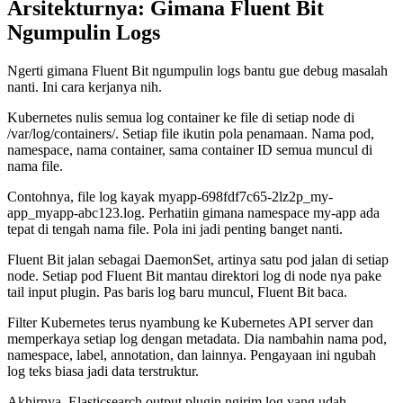
Arsitekturnya: Gimana Fluent Bit
Ngumpulin Logs
Ngerti gimana Fluent Bit ngumpulin logs bantu gue debug masalah
nanti. Ini cara kerjanya nih.
Kubernetes nulis semua log container ke file di setiap node di
/var/log/containers/. Setiap file ikutin pola penamaan. Nama pod,
namespace, nama container, sama container ID semua muncul di
nama file.
Contohnya, file log kayak myapp-698fdf7c65-2lz2p_my-
app_myapp-abc123.log. Perhatiin gimana namespace my-app ada
tepat di tengah nama file. Pola ini jadi penting banget nanti.
Fluent Bit jalan sebagai DaemonSet, artinya satu pod jalan di setiap
node. Setiap pod Fluent Bit mantau direktori log di node nya pake
tail input plugin. Pas baris log baru muncul, Fluent Bit baca.
Filter Kubernetes terus nyambung ke Kubernetes API server dan
memperkaya setiap log dengan metadata. Dia nambahin nama pod,
namespace, label, annotation, dan lainnya. Pengayaan ini ngubah
log teks biasa jadi data terstruktur.
Akhirnya, Elasticsearch output plugin ngirim log yang udah