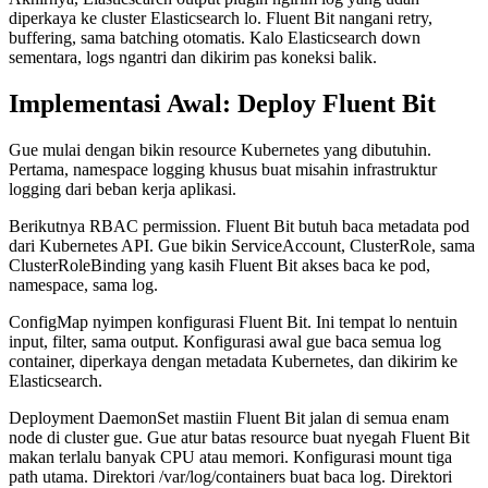
diperkaya ke cluster Elasticsearch lo. Fluent Bit nangani retry,
buffering, sama batching otomatis. Kalo Elasticsearch down
sementara, logs ngantri dan dikirim pas koneksi balik.
Implementasi Awal: Deploy Fluent Bit
Gue mulai dengan bikin resource Kubernetes yang dibutuhin.
Pertama, namespace logging khusus buat misahin infrastruktur
logging dari beban kerja aplikasi.
Berikutnya RBAC permission. Fluent Bit butuh baca metadata pod
dari Kubernetes API. Gue bikin ServiceAccount, ClusterRole, sama
ClusterRoleBinding yang kasih Fluent Bit akses baca ke pod,
namespace, sama log.
ConfigMap nyimpen konfigurasi Fluent Bit. Ini tempat lo nentuin
input, filter, sama output. Konfigurasi awal gue baca semua log
container, diperkaya dengan metadata Kubernetes, dan dikirim ke
Elasticsearch.
Deployment DaemonSet mastiin Fluent Bit jalan di semua enam
node di cluster gue. Gue atur batas resource buat nyegah Fluent Bit
makan terlalu banyak CPU atau memori. Konfigurasi mount tiga
path utama. Direktori /var/log/containers buat baca log. Direktori