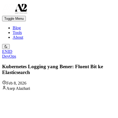
Toggle Menu
Blog
Tools
About
EN
ID
DevOps
Kubernetes Logging yang Bener: Fluent Bit ke
Elasticsearch
Feb 8, 2026
Asep Alazhari