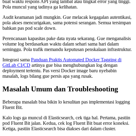
buat waktu respons API yang lambat atau tingkat error yang tinggi.
Pola muncul yang tadinya ga kelihatan.
Audit keamanan jadi mungkin. Gue melacak kegagalan autentikasi,
pola akses mencurigakan, sama potensi serangan. Semua tersimpan
bahkan pas pod scale down.
Perencanaan kapasitas pake data nyata sekarang. Gue menganalisis
volume log berdasarkan waktu dalam sehari sama hari dalam
seminggu. Pola trafik memandu keputusan penskalaan infrastruktur.
Integrasi sama
Panduan Praktis Automated Docker Tagging di
GitLab CI/CD
artinya gue bisa menghubungkan log dengan
deployment tertentu. Pas versi Docker image baru nyebabin
masalah, logs bilang gue persis apa yang rusak.
Masalah Umum dan Troubleshooting
Beberapa masalah bisa bikin lo kesulitan pas implementasi logging
Fluent Bit.
Kalo logs ga muncul di Elasticsearch, cek tiga hal. Pertama, pastiin
pod Fluent Bit jalan. Kedua, cek log Fluent Bit buat error koneksi.
Ketiga, pastiin Elasticsearch bisa diakses dari dalam cluster.