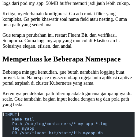
logs dari pod my-app. 50MB buffer memori jadi jauh lebih cukup.
Ketiga, nyederhanain konfigurasi. Ga ada rantai filter yang
kompleks. Ga perlu khawatir soal nama field atau nesting. Cuma
pola path yang sederhana.
Gue terapin perubahan ini, restart Fluent Bit, dan verifikasi.
Sempurna. Cuma logs my-app yang muncul di Elasticsearch.
Solusinya elegan, efisien, dan andal.
Memperluas ke Beberapa Namespace
Beberapa minggu kemudian, gue butuh nambahin logging buat
proyek lain. Namespace my-second-app ngejalanin aplikasi captive
portal terpisah di cluster Kubernetes yang sama.
Kerennya pendekatan path filtering adalah gimana gampangnya di-
scale. Gue tambahin bagian input kedua dengan tag dan pola path
yang beda:
[
INPUT
]
    Name tail
    Path /var/log/containers/*_my-app_*.log
    Tag myapp
    DB /var/fluent-bit/state/flb_myapp.db