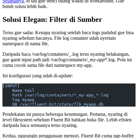
Selamanya
, lo tau gue benci buang waktu di workaround. Gue
butuh solusi lebih baik.
Solusi Elegan: Filter di Sumber
Terus gue sadar. Kenapa nyaring setelah baca logs padahal gue bisa
nyaring sebelum bacanya. File log container udah nyertain
namespace di nama file.
Daripada baca /var/log/containers/_.log terus nyaring belakangan,
gue ganti input path jadi /var/log/containers/_
my-app
*.log. Pola ini
cuma cocok sama file dari namespace my-app.
Ini konfigurasi yang udah di-update:
[
INPUT
]
    Name tail
    Path /var/log/containers/*_my-app_*.log
    Tag myapp
    DB /var/fluent-bit/state/flb_myapp.db
Pendekatan ini punya beberapa keuntungan. Pertama, nyaring di
level filesystem sebelum Fluent Bit bahkan buka file. Lebih efisien
daripada baca semuanya terus nyaring.
Kedua, ngurangin penggunaan memori. Fluent Bit cuma nge-buffer