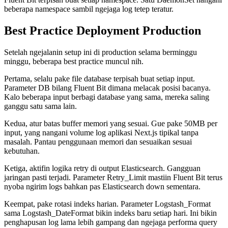
beberapa namespace sambil ngejaga log tetep teratur.
Best Practice Deployment Production
Setelah ngejalanin setup ini di production selama berminggu
minggu, beberapa best practice muncul nih.
Pertama, selalu pake file database terpisah buat setiap input.
Parameter DB bilang Fluent Bit dimana melacak posisi bacanya.
Kalo beberapa input berbagi database yang sama, mereka saling
ganggu satu sama lain.
Kedua, atur batas buffer memori yang sesuai. Gue pake 50MB per
input, yang nangani volume log aplikasi Next.js tipikal tanpa
masalah. Pantau penggunaan memori dan sesuaikan sesuai
kebutuhan.
Ketiga, aktifin logika retry di output Elasticsearch. Gangguan
jaringan pasti terjadi. Parameter Retry_Limit mastiin Fluent Bit terus
nyoba ngirim logs bahkan pas Elasticsearch down sementara.
Keempat, pake rotasi indeks harian. Parameter Logstash_Format
sama Logstash_DateFormat bikin indeks baru setiap hari. Ini bikin
penghapusan log lama lebih gampang dan ngejaga performa query