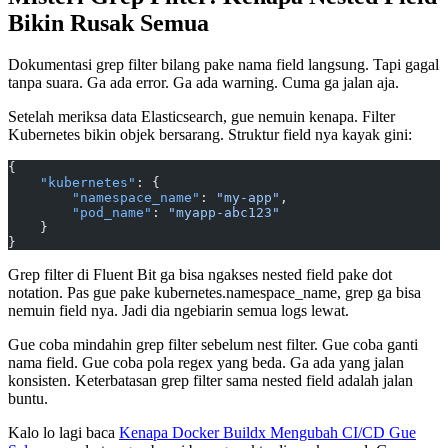
Bikin Rusak Semua
Dokumentasi grep filter bilang pake nama field langsung. Tapi gagal
tanpa suara. Ga ada error. Ga ada warning. Cuma ga jalan aja.
Setelah meriksa data Elasticsearch, gue nemuin kenapa. Filter
Kubernetes bikin objek bersarang. Struktur field nya kayak gini:
{
    "kubernetes"
: {
        "namespace_name"
: 
"my-app"
,
        "pod_name"
: 
"myapp-abc123"
    }
}
Grep filter di Fluent Bit ga bisa ngakses nested field pake dot
notation. Pas gue pake kubernetes.namespace_name, grep ga bisa
nemuin field nya. Jadi dia ngebiarin semua logs lewat.
Gue coba mindahin grep filter sebelum nest filter. Gue coba ganti
nama field. Gue coba pola regex yang beda. Ga ada yang jalan
konsisten. Keterbatasan grep filter sama nested field adalah jalan
buntu.
Kalo lo lagi baca
Kenapa Docker Buildx Mengubah CI/CD Gue