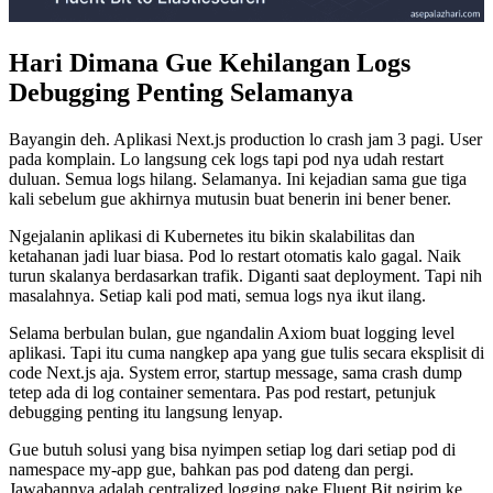
Hari Dimana Gue Kehilangan Logs
Debugging Penting Selamanya
Bayangin deh. Aplikasi Next.js production lo crash jam 3 pagi. User
pada komplain. Lo langsung cek logs tapi pod nya udah restart
duluan. Semua logs hilang. Selamanya. Ini kejadian sama gue tiga
kali sebelum gue akhirnya mutusin buat benerin ini bener bener.
Ngejalanin aplikasi di Kubernetes itu bikin skalabilitas dan
ketahanan jadi luar biasa. Pod lo restart otomatis kalo gagal. Naik
turun skalanya berdasarkan trafik. Diganti saat deployment. Tapi nih
masalahnya. Setiap kali pod mati, semua logs nya ikut ilang.
Selama berbulan bulan, gue ngandalin Axiom buat logging level
aplikasi. Tapi itu cuma nangkep apa yang gue tulis secara eksplisit di
code Next.js aja. System error, startup message, sama crash dump
tetep ada di log container sementara. Pas pod restart, petunjuk
debugging penting itu langsung lenyap.
Gue butuh solusi yang bisa nyimpen setiap log dari setiap pod di
namespace my-app gue, bahkan pas pod dateng dan pergi.
Jawabannya adalah centralized logging pake Fluent Bit ngirim ke