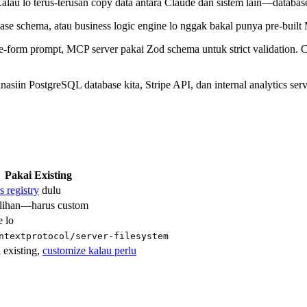
lau lo terus-terusan copy data antara Claude dan sistem lain—database,
ase schema, atau business logic engine lo nggak bakal punya pre-built 
-form prompt, MCP server pakai Zod schema untuk strict validation. Cl
asiin PostgreSQL database kita, Stripe API, dan internal analytics ser
Pakai Existing
 registry
dulu
ilihan—harus custom
e lo
ntextprotocol/server-filesystem
 existing,
customize kalau perlu