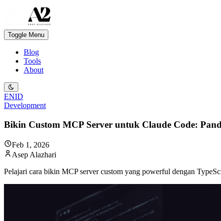
Toggle Menu
Blog
Tools
About
EN
ID
Development
Bikin Custom MCP Server untuk Claude Code: Pand
Feb 1, 2026
Asep Alazhari
Pelajari cara bikin MCP server custom yang powerful dengan TypeScri