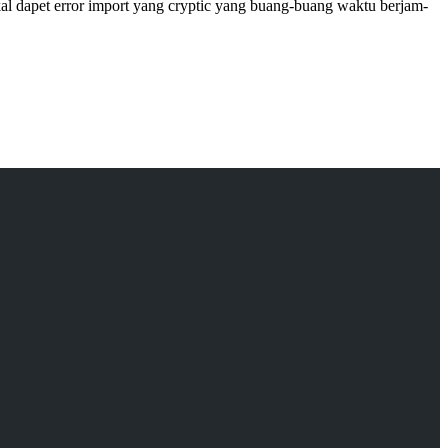
kal dapet error import yang cryptic yang buang-buang waktu berjam-