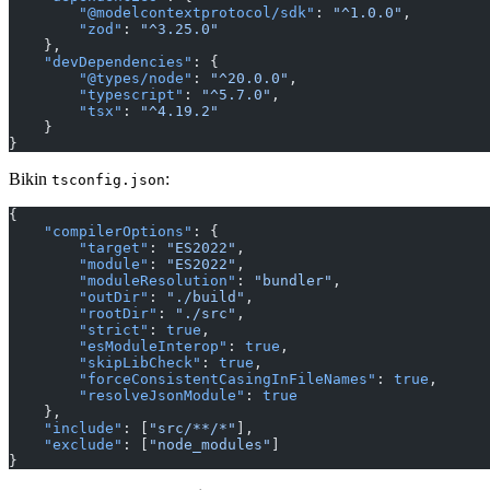
        "@modelcontextprotocol/sdk"
: 
"^1.0.0"
,
        "zod"
: 
"^3.25.0"
    },
    "devDependencies"
: {
        "@types/node"
: 
"^20.0.0"
,
        "typescript"
: 
"^5.7.0"
,
        "tsx"
: 
"^4.19.2"
    }
}
Bikin
:
tsconfig.json
{
    "compilerOptions"
: {
        "target"
: 
"ES2022"
,
        "module"
: 
"ES2022"
,
        "moduleResolution"
: 
"bundler"
,
        "outDir"
: 
"./build"
,
        "rootDir"
: 
"./src"
,
        "strict"
: 
true
,
        "esModuleInterop"
: 
true
,
        "skipLibCheck"
: 
true
,
        "forceConsistentCasingInFileNames"
: 
true
,
        "resolveJsonModule"
: 
true
    },
    "include"
: [
"src/**/*"
],
    "exclude"
: [
"node_modules"
]
}