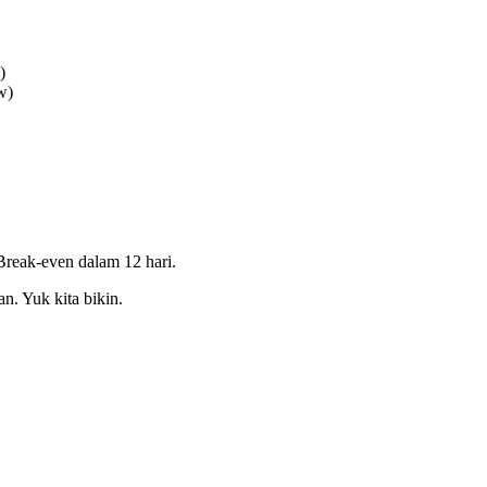
)
w)
Break-even dalam 12 hari.
an. Yuk kita bikin.