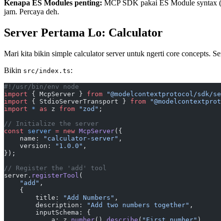
Kenapa ES Modules penting:
MCP SDK pakai ES Module syntax 
jam. Percaya deh.
Server Pertama Lo: Calculator
Mari kita bikin simple calculator server untuk ngerti core concepts. S
Bikin
:
src/index.ts
#!/usr/bin/env node
import
 { McpServer } 
from
 "@modelcontextprotocol/sdk/se
import
 { StdioServerTransport } 
from
 "@modelcontextprot
import
 *
 as
 z 
from
 "zod"
;
// Initialize the server
const
 server
 =
 new
 McpServer
({
    name: 
"calculator-server"
,
    version: 
"1.0.0"
,
});
// Register the 'add' tool
server.
registerTool
(
    "add"
,
    {
        title: 
"Add Numbers"
,
        description: 
"Add two numbers together"
,
        inputSchema: {
            a: z.
number
().
describe
(
"First number"
),