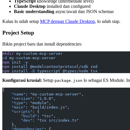
TypeScript
knowledge (intermediate level)
Claude Desktop
installed dan configured
Basic understanding
async/await dan JSON schemas
Kalau lo udah setup
MCP dengan Claude Desktop
, lo udah siap.
Project Setup
Bikin project baru dan install dependencies:
mkdir
 my-custom-mcp-server
cd
 my-custom-mcp-server
npm
 init
 -y
npm
 install
 @modelcontextprotocol/sdk
 zod
npm
 install
 -D
 typescript
 @types/node
 tsx
Konfigurasi krusial:
Setup
lo sebagai ES Module. Ini
package.json
{
    "name"
: 
"my-custom-mcp-server"
,
    "version"
: 
"1.0.0"
,
    "type"
: 
"module"
,
    "main"
: 
"build/index.js"
,
    "scripts"
: {
        "build"
: 
"tsc"
,
        "dev"
: 
"tsx src/index.ts"
    },
    "dependencies"
: {