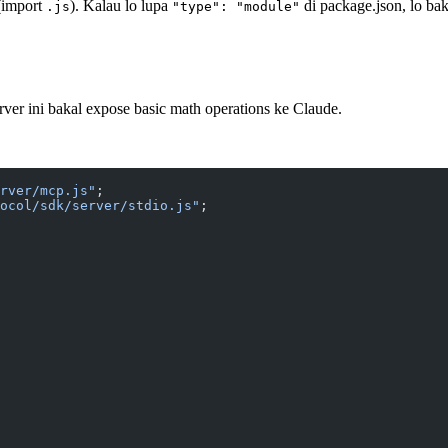
(import
). Kalau lo lupa
di package.json, lo ba
.js
"type": "module"
erver ini bakal expose basic math operations ke Claude.
rver/mcp.js"
;
ocol/sdk/server/stdio.js"
;