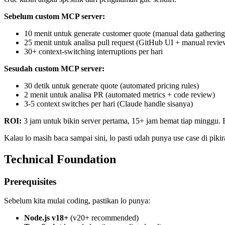
Sebelum custom MCP server:
10 menit untuk generate customer quote (manual data gathering
25 menit untuk analisa pull request (GitHub UI + manual revie
30+ context-switching interruptions per hari
Sesudah custom MCP server:
30 detik untuk generate quote (automated pricing rules)
2 menit untuk analisa PR (automated metrics + code review)
3-5 context switches per hari (Claude handle sisanya)
ROI:
3 jam untuk bikin server pertama, 15+ jam hemat tiap minggu. 
Kalau lo masih baca sampai sini, lo pasti udah punya use case di pikir
Technical Foundation
Prerequisites
Sebelum kita mulai coding, pastikan lo punya:
Node.js v18+
(v20+ recommended)