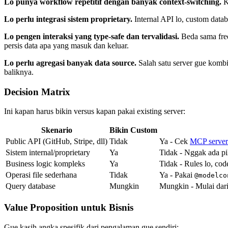
Lo punya workflow repetitif dengan banyak context-switching.
Ka
Lo perlu integrasi sistem proprietary.
Internal API lo, custom datab
Lo pengen interaksi yang type-safe dan tervalidasi.
Beda sama free
persis data apa yang masuk dan keluar.
Lo perlu agregasi banyak data source.
Salah satu server gue kombin
baliknya.
Decision Matrix
Ini kapan harus bikin versus kapan pakai existing server:
Skenario
Bikin Custom
Public API (GitHub, Stripe, dll)
Tidak
Ya - Cek
MCP servers
Sistem internal/proprietary
Ya
Tidak - Nggak ada p
Business logic kompleks
Ya
Tidak - Rules lo, cod
Operasi file sederhana
Tidak
Ya - Pakai
@modelco
Query database
Mungkin
Mungkin - Mulai dari
Value Proposition untuk Bisnis
Gue kasih angka spesifik dari pengalaman gue sendiri: