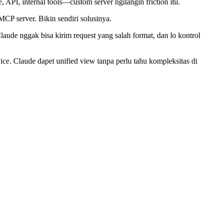
 API, internal tools—custom server ngilangin friction itu.
MCP server. Bikin sendiri solusinya.
aude nggak bisa kirim request yang salah format, dan lo kontrol
vice. Claude dapet unified view tanpa perlu tahu kompleksitas di