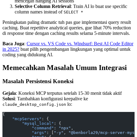
mencegah hanging AI sessions
Selective Column Retrieval
: Train AI lo buat use specific
column names instead of
SELECT *
Peningkatan paling dramatic tuh pas gue implementasi query result
caching. Buat repetitive analytical queries, gue lihat 70% reduction
di response time dengan caching results selama 5-minute intervals.
Baca Juga
:
Cursor vs. VS Code vs. Windsurf: Best AI Code Editor
in 2025?
buat pilih pengembangan lingkungan yang optimal untuk
coding yang didukung AI.
Memecahkan Masalah Umum Integrasi
Masalah Persistensi Koneksi
Gejala
: Koneksi MCP terputus setelah 15-30 menit tidak aktif
Solusi
: Tambahkan konfigurasi keepalive ke
lo:
claude_desktop_config.json
{
    "mcpServers"
: {
        "mysql_local"
: {
            "command"
: 
"npx"
,
            "args"
: [
"-y"
, 
"@benborla29/mcp-server-mysq