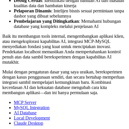
Debug Cerdas
: Identifikasi dengan bantuan AI dari masalah
kualitas data dan hambatan kinerja
Pelaporan Dinamis
: Intelijen bisnis sesuai permintaan tanpa
dasbor yang dibuat sebelumnya
Pembelajaran yang Ditingkatkan
: Memahami hubungan
database yang kompleks melalui penjelasan AI
Baik itu membangun tools internal, mengembangkan aplikasi klien,
atau mengeksplorasi kapabilitas AI, integrasi MCP-MySQL
menyediakan fondasi yang kuat untuk menciptakan inovasi.
Pendekatan localhost memastikan Anda mempertahankan kontrol
penuh atas data sambil bereksperimen dengan kapabilitas AI
mutakhir.
Mulai dengan pengaturan dasar yang saya uraikan, bereksperimen
dengan kasus penggunaan sendiri, dan secara bertahap memperluas
integrasi sambil mempelajari kemungkinan baru. Kombinasi
kecerdasan AI dan kekuatan database mengubah cara kita
membangun aplikasi—dan ini hanya permulaan saja.
MCP Server
MySQL Integration
AI Database
Local Development
Claude Desktop