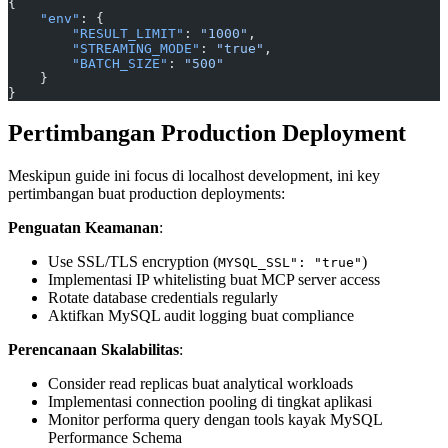
{
    "env"
: {
        "RESULT_LIMIT"
: 
"1000"
,
        "STREAMING_MODE"
: 
"true"
,
        "BATCH_SIZE"
: 
"500"
    }
}
Pertimbangan Production Deployment
Meskipun guide ini focus di localhost development, ini key
pertimbangan buat production deployments:
Penguatan Keamanan
:
Use SSL/TLS encryption (
)
MYSQL_SSL": "true"
Implementasi IP whitelisting buat MCP server access
Rotate database credentials regularly
Aktifkan MySQL audit logging buat compliance
Perencanaan Skalabilitas
:
Consider read replicas buat analytical workloads
Implementasi connection pooling di tingkat aplikasi
Monitor performa query dengan tools kayak MySQL
Performance Schema