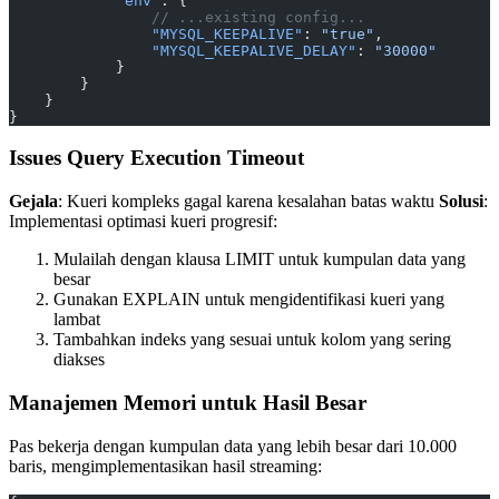
            "env"
: {
                // ...existing config...
                "MYSQL_KEEPALIVE"
: 
"true"
,
                "MYSQL_KEEPALIVE_DELAY"
: 
"30000"
            }
        }
    }
}
Issues Query Execution Timeout
Gejala
: Kueri kompleks gagal karena kesalahan batas waktu
Solusi
:
Implementasi optimasi kueri progresif:
Mulailah dengan klausa LIMIT untuk kumpulan data yang
besar
Gunakan EXPLAIN untuk mengidentifikasi kueri yang
lambat
Tambahkan indeks yang sesuai untuk kolom yang sering
diakses
Manajemen Memori untuk Hasil Besar
Pas bekerja dengan kumpulan data yang lebih besar dari 10.000
baris, mengimplementasikan hasil streaming: