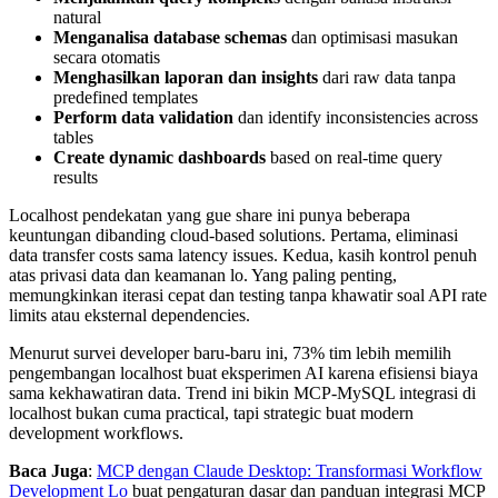
natural
Menganalisa database schemas
dan optimisasi masukan
secara otomatis
Menghasilkan laporan dan insights
dari raw data tanpa
predefined templates
Perform data validation
dan identify inconsistencies across
tables
Create dynamic dashboards
based on real-time query
results
Localhost pendekatan yang gue share ini punya beberapa
keuntungan dibanding cloud-based solutions. Pertama, eliminasi
data transfer costs sama latency issues. Kedua, kasih kontrol penuh
atas privasi data dan keamanan lo. Yang paling penting,
memungkinkan iterasi cepat dan testing tanpa khawatir soal API rate
limits atau eksternal dependencies.
Menurut survei developer baru-baru ini, 73% tim lebih memilih
pengembangan localhost buat eksperimen AI karena efisiensi biaya
sama kekhawatiran data. Trend ini bikin MCP-MySQL integrasi di
localhost bukan cuma practical, tapi strategic buat modern
development workflows.
Baca Juga
:
MCP dengan Claude Desktop: Transformasi Workflow
Development Lo
buat pengaturan dasar dan panduan integrasi MCP