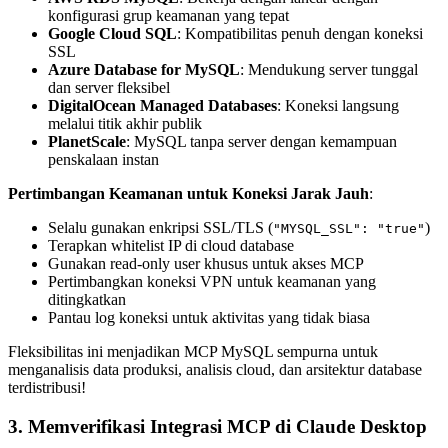
konfigurasi grup keamanan yang tepat
Google Cloud SQL
: Kompatibilitas penuh dengan koneksi
SSL
Azure Database for MySQL
: Mendukung server tunggal
dan server fleksibel
DigitalOcean Managed Databases
: Koneksi langsung
melalui titik akhir publik
PlanetScale
: MySQL tanpa server dengan kemampuan
penskalaan instan
Pertimbangan Keamanan untuk Koneksi Jarak Jauh
:
Selalu gunakan enkripsi SSL/TLS (
)
"MYSQL_SSL": "true"
Terapkan whitelist IP di cloud database
Gunakan read-only user khusus untuk akses MCP
Pertimbangkan koneksi VPN untuk keamanan yang
ditingkatkan
Pantau log koneksi untuk aktivitas yang tidak biasa
Fleksibilitas ini menjadikan MCP MySQL sempurna untuk
menganalisis data produksi, analisis cloud, dan arsitektur database
terdistribusi!
3. Memverifikasi Integrasi MCP di Claude Desktop