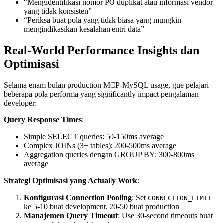
“Mengidentifikasi nomor PO duplikat atau informasi vendor
yang tidak konsisten”
“Periksa buat pola yang tidak biasa yang mungkin
mengindikasikan kesalahan entri data”
Real-World Performance Insights dan
Optimisasi
Selama enam bulan production MCP-MySQL usage, gue pelajari
beberapa pola performa yang significantly impact pengalaman
developer:
Query Response Times
:
Simple SELECT queries: 50-150ms average
Complex JOINs (3+ tables): 200-500ms average
Aggregation queries dengan GROUP BY: 300-800ms
average
Strategi Optimisasi yang Actually Work
:
Konfigurasi Connection Pooling
: Set
CONNECTION_LIMIT
ke 5-10 buat development, 20-50 buat production
Manajemen Query Timeout
: Use 30-second timeouts buat