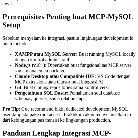
awal.
Prerequisites Penting buat MCP-MySQL
Setup
Sebelum menyelam ke integrasi, pastiin lingkungan development lo
udah include:
XAMPP atau MySQL Server
: Buat running MySQL locally
dengan kontrol administratif
Node.js (v18+)
: Diperlukan buat fungsionalitas MCP server
sama manajemen package
Claude Desktop atau Compatible IDE
: VS Code dengan
MCP extensions atau Cursor buat integrasi AI
Git
: Buat cloning repositories sama kontrol versi
Pengetahuan SQL Dasar
: Pemahaman soal database
schemas, queries, sama relationships
Pro Tip
: Gue recommend bikin dedicated development MySQL
user daripada pake root access. Praktik ini akan menyelamatkan lo
dari kebingungan pas transisi ke lingkungan production.
Panduan Lengkap Integrasi MCP-