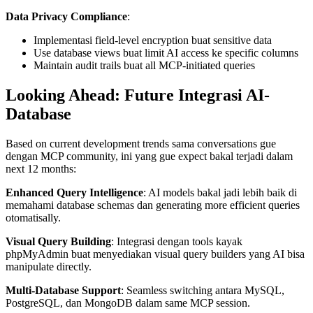
Data Privacy Compliance
:
Implementasi field-level encryption buat sensitive data
Use database views buat limit AI access ke specific columns
Maintain audit trails buat all MCP-initiated queries
Looking Ahead: Future Integrasi AI-
Database
Based on current development trends sama conversations gue
dengan MCP community, ini yang gue expect bakal terjadi dalam
next 12 months:
Enhanced Query Intelligence
: AI models bakal jadi lebih baik di
memahami database schemas dan generating more efficient queries
otomatisally.
Visual Query Building
: Integrasi dengan tools kayak
phpMyAdmin buat menyediakan visual query builders yang AI bisa
manipulate directly.
Multi-Database Support
: Seamless switching antara MySQL,
PostgreSQL, dan MongoDB dalam same MCP session.