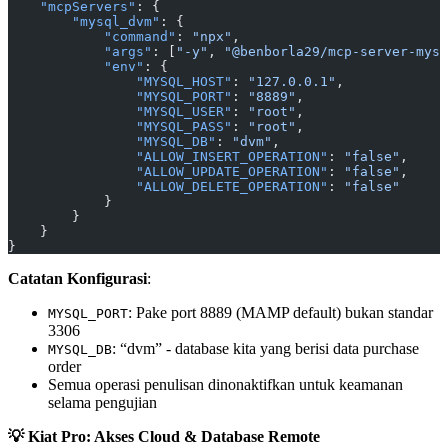
    "mcpServers"
: {
        "mysql_dvm"
: {
            "command"
: 
"npx"
,
            "args"
: [
"-y"
, 
"@benborla29/mcp-server-mysq
            "env"
: {
                "MYSQL_HOST"
: 
"127.0.0.1"
,
                "MYSQL_PORT"
: 
"8889"
,
                "MYSQL_USER"
: 
"root"
,
                "MYSQL_PASS"
: 
"root"
,
                "MYSQL_DB"
: 
"dvm"
,
                "ALLOW_INSERT_OPERATION"
: 
"false"
,
                "ALLOW_UPDATE_OPERATION"
: 
"false"
,
                "ALLOW_DELETE_OPERATION"
: 
"false"
            }
        }
    }
}
Catatan Konfigurasi
:
: Pake port 8889 (MAMP default) bukan standar
MYSQL_PORT
3306
: “dvm” - database kita yang berisi data purchase
MYSQL_DB
order
Semua operasi penulisan dinonaktifkan untuk keamanan
selama pengujian
💡 Kiat Pro: Akses Cloud & Database Remote