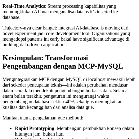
Real-Time Analytics
: Stream processing kapabilitas yang
memungkinkan AI buat menganalisa data as it’s inserted ke
database.
Trajectory-nya clear banget: integrasi AI-database is moving dari
novel experiment jadi core development tool. Organizations yang
mengadopsi patterns ini early bakal have significant advantage di
building data-driven applications.
Kesimpulan: Transformasi
Pengembangan dengan MCP-MySQL
Mengintegrasikan MCP dengan MySQL di localhost mewakili lebih
dari sekedar pencapaian teknis—ini adalah perubahan mendasar
dalam cara kita mendekati pengembangan berbasis data. Selama
enam bulan terakhir, pengaturan ini mengurangi waktu
pengembangan database sekitar 40% sekaligus meningkatkan
kualitas dan kecanggihan dari analisa data gue.
Manfaat utama pengalaman gue meliputi:
Rapid Prototyping
: Membangun pembuktian konsep dalam
hitungan jam, bukan hari