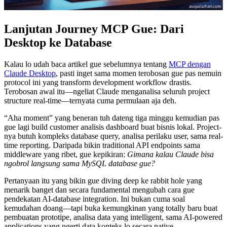
Lanjutan Journey MCP Gue: Dari
Desktop ke Database
Kalau lo udah baca artikel gue sebelumnya tentang
MCP dengan
Claude Desktop
, pasti inget sama momen terobosan gue pas nemuin
protocol ini yang transform development workflow drastis.
Terobosan awal itu—ngeliat Claude menganalisa seluruh project
structure real-time—ternyata cuma permulaan aja deh.
“Aha moment” yang beneran tuh dateng tiga minggu kemudian pas
gue lagi build customer analisis dashboard buat bisnis lokal. Project-
nya butuh kompleks database query, analisa perilaku user, sama real-
time reporting. Daripada bikin traditional API endpoints sama
middleware yang ribet, gue kepikiran:
Gimana kalau Claude bisa
ngobrol langsung sama MySQL database gue?
Pertanyaan itu yang bikin gue diving deep ke rabbit hole yang
menarik banget dan secara fundamental mengubah cara gue
pendekatan AI-database integration. Ini bukan cuma soal
kemudahan doang—tapi buka kemungkinan yang totally baru buat
pembuatan prototipe, analisa data yang intelligent, sama AI-powered
applications yang ngerti data konteks lo secara native.