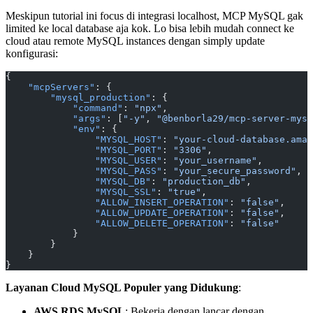
Meskipun tutorial ini focus di integrasi localhost, MCP MySQL gak
limited ke local database aja kok. Lo bisa lebih mudah connect ke
cloud atau remote MySQL instances dengan simply update
konfigurasi:
{
    "mcpServers"
: {
        "mysql_production"
: {
            "command"
: 
"npx"
,
            "args"
: [
"-y"
, 
"@benborla29/mcp-server-mysq
            "env"
: {
                "MYSQL_HOST"
: 
"your-cloud-database.amaz
                "MYSQL_PORT"
: 
"3306"
,
                "MYSQL_USER"
: 
"your_username"
,
                "MYSQL_PASS"
: 
"your_secure_password"
,
                "MYSQL_DB"
: 
"production_db"
,
                "MYSQL_SSL"
: 
"true"
,
                "ALLOW_INSERT_OPERATION"
: 
"false"
,
                "ALLOW_UPDATE_OPERATION"
: 
"false"
,
                "ALLOW_DELETE_OPERATION"
: 
"false"
            }
        }
    }
}
Layanan Cloud MySQL Populer yang Didukung
:
AWS RDS MySQL
: Bekerja dengan lancar dengan