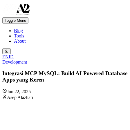
Toggle Menu
Blog
Tools
About
EN
ID
Development
Integrasi MCP MySQL: Build AI-Powered Database
Apps yang Keren
Jun 22, 2025
Asep Alazhari