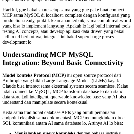
Hari ini, gue bakal share setup sama yang gue pake buat connect
MCP sama MySQL di localhost, complete dengan konfigurasi yang
production-ready, praktik keamanan terbaik, sama contoh real-world
yang bisa lo implement langsung. Apakah lo lagi build internal tools,
testing AI concepts, atau develop aplikasi data-driven yang bakal
jadi trend berikutnya, integrasi ini bakal supercharge proses
development lo.
Understanding MCP-MySQL
Integration: Beyond Basic Connectivity
Model konteks Protocol (MCP)
itu open-source protocol dari
Anthropic yang bikin Large Language Models (LLMs) kayak
Claude bisa interact sama eksternal systems secara seamless. Kalau
udah connect ke MySQL, MCP transform database lo dari static
data store jadi intelligent, queryable knowledge base yang AI bisa
understand dan manipulate secara konteksual.
Beda sama traditional database APIs yang butuh pembuatan
endpoint eksplisit sama dokumentasi, MCP memungkinkan direct
SQL komunikasi antara AI sama database lo. Artinya AI lo bisa:
Menjalankan query kompleks
dengan bahasa instruksi