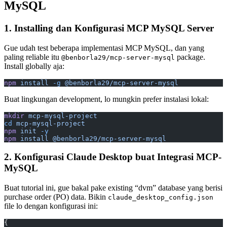
MySQL
1. Installing dan Konfigurasi MCP MySQL Server
Gue udah test beberapa implementasi MCP MySQL, dan yang
paling reliable itu
package.
@benborla29/mcp-server-mysql
Install globally aja:
npm
 install
 -g
 @benborla29/mcp-server-mysql
Buat lingkungan development, lo mungkin prefer instalasi lokal:
mkdir
 mcp-mysql-project
cd
 mcp-mysql-project
npm
 init
 -y
npm
 install
 @benborla29/mcp-server-mysql
2. Konfigurasi Claude Desktop buat Integrasi MCP-
MySQL
Buat tutorial ini, gue bakal pake existing “dvm” database yang berisi
purchase order (PO) data. Bikin
claude_desktop_config.json
file lo dengan konfigurasi ini:
{