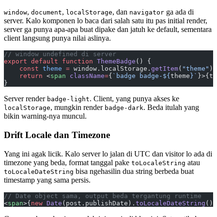
,
,
, dan
ga ada di
window
document
localStorage
navigator
server. Kalo komponen lo baca dari salah satu itu pas initial render,
server ga punya apa-apa buat dipake dan jatuh ke default, sementara
client langsung punya nilai aslinya.
// window undefined di server
export
 default
 function
 ThemeBadge
() {
    const
 theme
 =
 window.localStorage.
getItem
(
"theme"
) 
    return
 <
span
 className
=
{
`badge badge-${
theme
}`
}>{th
}
Server render
. Client, yang punya akses ke
badge-light
, mungkin render
. Beda itulah yang
localStorage
badge-dark
bikin warning-nya muncul.
Drift Locale dan Timezone
Yang ini agak licik. Kalo server lo jalan di UTC dan visitor lo ada di
timezone yang beda, format tanggal pake
atau
toLocaleString
bisa ngehasilin dua string berbeda buat
toLocaleDateString
timestamp yang sama persis.
// Date object sama, output beda tergantung runtime
<
span
>{
new
 Date
(post.publishDate).
toLocaleDateString
()}