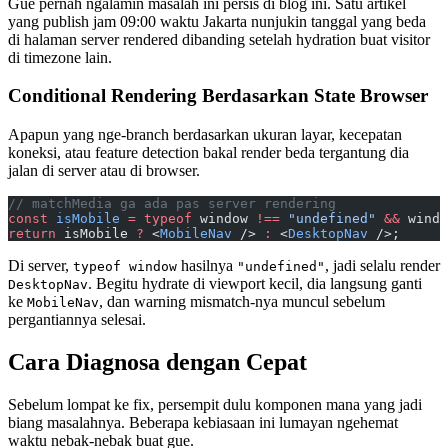
Gue pernah ngalamin masalah ini persis di blog ini. Satu artikel
yang publish jam 09:00 waktu Jakarta nunjukin tanggal yang beda
di halaman server rendered dibanding setelah hydration buat visitor
di timezone lain.
Conditional Rendering Berdasarkan State Browser
Apapun yang nge-branch berdasarkan ukuran layar, kecepatan
koneksi, atau feature detection bakal render beda tergantung dia
jalan di server atau di browser.
// matchMedia ga ada pas server rendering
const
 isMobile
 =
 typeof
 window 
!==
 "undefined"
 &&
 windo
return
 isMobile 
?
 <
MobileNav
 /> 
:
 <
DesktopNav
 />;
Di server,
hasilnya
, jadi selalu render
typeof window
"undefined"
. Begitu hydrate di viewport kecil, dia langsung ganti
DesktopNav
ke
, dan warning mismatch-nya muncul sebelum
MobileNav
pergantiannya selesai.
Cara Diagnosa dengan Cepat
Sebelum lompat ke fix, persempit dulu komponen mana yang jadi
biang masalahnya. Beberapa kebiasaan ini lumayan ngehemat
waktu nebak-nebak buat gue.