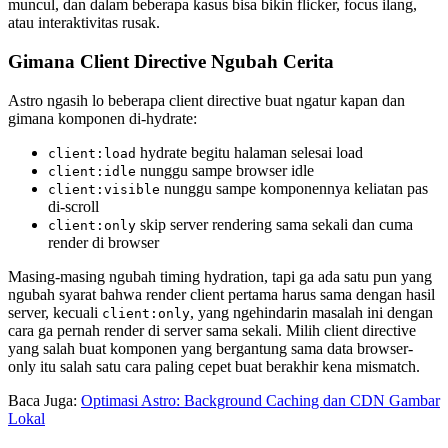
muncul, dan dalam beberapa kasus bisa bikin flicker, focus ilang,
atau interaktivitas rusak.
Gimana Client Directive Ngubah Cerita
Astro ngasih lo beberapa client directive buat ngatur kapan dan
gimana komponen di-hydrate:
hydrate begitu halaman selesai load
client:load
nunggu sampe browser idle
client:idle
nunggu sampe komponennya keliatan pas
client:visible
di-scroll
skip server rendering sama sekali dan cuma
client:only
render di browser
Masing-masing ngubah timing hydration, tapi ga ada satu pun yang
ngubah syarat bahwa render client pertama harus sama dengan hasil
server, kecuali
, yang ngehindarin masalah ini dengan
client:only
cara ga pernah render di server sama sekali. Milih client directive
yang salah buat komponen yang bergantung sama data browser-
only itu salah satu cara paling cepet buat berakhir kena mismatch.
Baca Juga:
Optimasi Astro: Background Caching dan CDN Gambar
Lokal