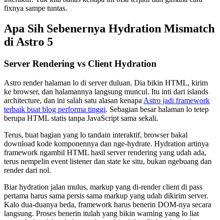
fixnya sampe tuntas.
Apa Sih Sebenernya Hydration Mismatch
di Astro 5
Server Rendering vs Client Hydration
Astro render halaman lo di server duluan. Dia bikin HTML, kirim
ke browser, dan halamannya langsung muncul. Itu inti dari islands
architecture, dan ini salah satu alasan kenapa
Astro jadi framework
terbaik buat blog performa tinggi
. Sebagian besar halaman lo tetep
berupa HTML statis tanpa JavaScript sama sekali.
Terus, buat bagian yang lo tandain interaktif, browser bakal
download kode komponennya dan nge-hydrate. Hydration artinya
framework ngambil HTML hasil server rendering yang udah ada,
terus nempelin event listener dan state ke situ, bukan ngebuang dan
render dari nol.
Biar hydration jalan mulus, markup yang di-render client di pass
pertama harus sama persis sama markup yang udah dikirim server.
Kalo dua-duanya beda, framework harus benerin DOM-nya secara
langsung. Proses benerin itulah yang bikin warning yang lo liat