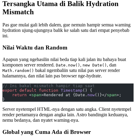
Tersangka Utama di Balik Hydration
Mismatch
Pas gue mulai gali lebih dalem, gue nemuin hampir semua warning
hydration ujung-ujungnya balik ke salah satu dari empat penyebab
ini.
Nilai Waktu dan Random
Apapun yang ngehasilin nilai beda tiap kali jalan itu bahaya buat
komponen server rendered.
,
, dan
Date.now()
new Date()
bakal ngembaliin satu nilai pas server render
Math.random()
halamannya, dan nilai lain pas browser nge-hydrate.
// Ini bakal mismatch hampir tiap saat
export
 default
 function
 Timestamp
() {
    return
 <
span
>Rendered at {Date.
now
()}</
span
>;
}
Server nyetempel HTML-nya dengan satu angka. Client nyetempel
render pertamanya dengan angka lain. Astro bandingin keduanya,
nemu bedanya, dan nyatet warning-nya.
Global yang Cuma Ada di Browser