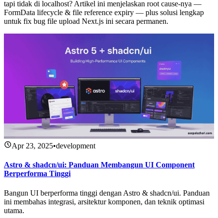
tapi tidak di localhost? Artikel ini menjelaskan root cause-nya —
FormData lifecycle & file reference expiry — plus solusi lengkap
untuk fix bug file upload Next.js ini secara permanen.
Apr 23, 2025
•
development
Astro & shadcn/ui: Panduan Membangun UI Component
Berperforma Tinggi
Bangun UI berperforma tinggi dengan Astro & shadcn/ui. Panduan
ini membahas integrasi, arsitektur komponen, dan teknik optimasi
utama.