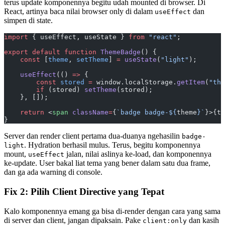
terus update komponennya begitu udah mounted di browser. Di
React, artinya baca nilai browser only di dalam
dan
useEffect
simpen di state.
import
 { useEffect, useState } 
from
 "react"
;
export
 default
 function
 ThemeBadge
() {
    const
 [
theme
, 
setTheme
] 
=
 useState
(
"light"
);
    useEffect
(() 
=>
 {
        const
 stored
 =
 window.localStorage.
getItem
(
"the
        if
 (stored) 
setTheme
(stored);
    }, []);
    return
 <
span
 className
=
{
`badge badge-${
theme
}`
}>{th
}
Server dan render client pertama dua-duanya ngehasilin
badge-
. Hydration berhasil mulus. Terus, begitu komponennya
light
mount,
jalan, nilai aslinya ke-load, dan komponennya
useEffect
ke-update. User bakal liat tema yang bener dalam satu dua frame,
dan ga ada warning di console.
Fix 2: Pilih Client Directive yang Tepat
Kalo komponennya emang ga bisa di-render dengan cara yang sama
di server dan client, jangan dipaksain. Pake
dan kasih
client:only