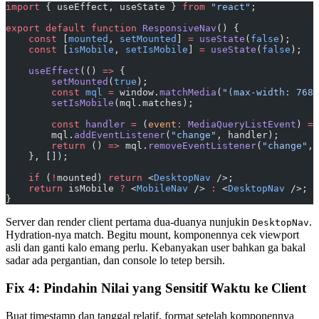
import
 { useEffect, useState } 
from
 "react"
;
export
 default
 function
 ResponsiveNav
() {
    const
 [
mounted
, 
setMounted
] 
=
 useState
(
false
);
    const
 [
isMobile
, 
setIsMobile
] 
=
 useState
(
false
);
    useEffect
(() 
=>
 {
        setMounted
(
true
);
        const
 mql
 =
 window.
matchMedia
(
"(max-width: 768p
        setIsMobile
(mql.matches);
        const
 handler
 =
 (
event
:
 MediaQueryListEvent
) 
=>
        mql.
addEventListener
(
"change"
, handler);
        return
 () 
=>
 mql.
removeEventListener
(
"change"
, 
    }, []);
    if
 (
!
mounted) 
return
 <
DesktopNav
 />;
    return
 isMobile 
?
 <
MobileNav
 /> 
:
 <
DesktopNav
 />;
}
Server dan render client pertama dua-duanya nunjukin
.
DesktopNav
Hydration-nya match. Begitu mount, komponennya cek viewport
asli dan ganti kalo emang perlu. Kebanyakan user bahkan ga bakal
sadar ada pergantian, dan console lo tetep bersih.
Fix 4: Pindahin Nilai yang Sensitif Waktu ke Client
Buat timestamp dan tanggal relatif, format setelah komponennya