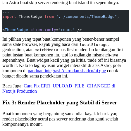
tau Astro buat skip server rendering buat island itu sepenuhnya.
---
import
 ThemeBadge 
from
 "../components/ThemeBadge"
;
---
<
ThemeBadge
 client:only
=
"react"
 />
Ini pilihan yang tepat buat komponen yang bener-bener nempel
sama state browser, kayak yang baca dari
,
localStorage
geolocation, atau
pas first render. Lo kehilangan first
matchMedia
paint instan buat komponen itu, tapi lo ngilangin mismatch-nya
sepenuhnya. Buat widget kecil yang ga kritis, trade off ini biasanya
worth it. Kalo lo lagi nyusun widget interaktif di atas Astro, pola
komponen di
panduan integrasi Astro dan shadcn/ui gue
cocok
banget dipadu sama pendekatan ini.
Baca Juga:
Cara Fix ERR_UPLOAD_FILE_CHANGED di
Next.js Production
Fix 3: Render Placeholder yang Stabil di Server
Buat komponen yang bergantung sama nilai kayak lebar layar,
render placeholder netral pas server rendering dan ganti setelah
komponennya mount.