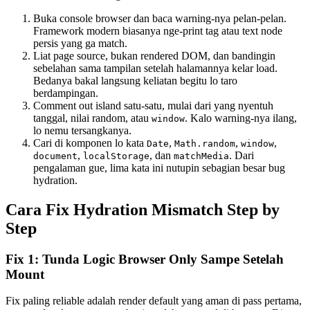
Buka console browser dan baca warning-nya pelan-pelan.
Framework modern biasanya nge-print tag atau text node
persis yang ga match.
Liat page source, bukan rendered DOM, dan bandingin
sebelahan sama tampilan setelah halamannya kelar load.
Bedanya bakal langsung keliatan begitu lo taro
berdampingan.
Comment out island satu-satu, mulai dari yang nyentuh
tanggal, nilai random, atau
. Kalo warning-nya ilang,
window
lo nemu tersangkanya.
Cari di komponen lo kata
,
,
,
Date
Math.random
window
,
, dan
. Dari
document
localStorage
matchMedia
pengalaman gue, lima kata ini nutupin sebagian besar bug
hydration.
Cara Fix Hydration Mismatch Step by
Step
Fix 1: Tunda Logic Browser Only Sampe Setelah
Mount
Fix paling reliable adalah render default yang aman di pass pertama,