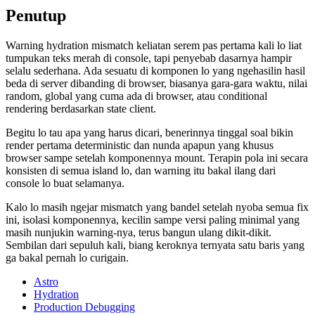
Penutup
Warning hydration mismatch keliatan serem pas pertama kali lo liat
tumpukan teks merah di console, tapi penyebab dasarnya hampir
selalu sederhana. Ada sesuatu di komponen lo yang ngehasilin hasil
beda di server dibanding di browser, biasanya gara-gara waktu, nilai
random, global yang cuma ada di browser, atau conditional
rendering berdasarkan state client.
Begitu lo tau apa yang harus dicari, benerinnya tinggal soal bikin
render pertama deterministic dan nunda apapun yang khusus
browser sampe setelah komponennya mount. Terapin pola ini secara
konsisten di semua island lo, dan warning itu bakal ilang dari
console lo buat selamanya.
Kalo lo masih ngejar mismatch yang bandel setelah nyoba semua fix
ini, isolasi komponennya, kecilin sampe versi paling minimal yang
masih nunjukin warning-nya, terus bangun ulang dikit-dikit.
Sembilan dari sepuluh kali, biang keroknya ternyata satu baris yang
ga bakal pernah lo curigain.
Astro
Hydration
Production Debugging