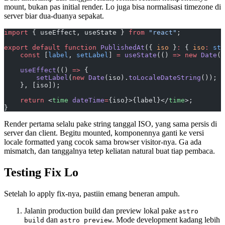
mount, bukan pas initial render. Lo juga bisa normalisasi timezone di
server biar dua-duanya sepakat.
import
 { useEffect, useState } 
from
 "react"
;
export
 default
 function
 PublishedAt
({ 
iso
 }
:
 { 
iso
:
 str
    const
 [
label
, 
setLabel
] 
=
 useState
(() 
=>
 new
 Date
(i
    useEffect
(() 
=>
 {
        setLabel
(
new
 Date
(iso).
toLocaleDateString
());
    }, [iso]);
    return
 <
time
 dateTime
=
{iso}>{label}</
time
>;
}
Render pertama selalu pake string tanggal ISO, yang sama persis di
server dan client. Begitu mounted, komponennya ganti ke versi
locale formatted yang cocok sama browser visitor-nya. Ga ada
mismatch, dan tanggalnya tetep keliatan natural buat tiap pembaca.
Testing Fix Lo
Setelah lo apply fix-nya, pastiin emang beneran ampuh.
Jalanin production build dan preview lokal pake
astro
dan
. Mode development kadang lebih
build
astro preview