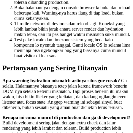
toleran dibanding production.
Buka halamannya dengan console browser kebuka dan reload
beberapa kali. Warning-nya harus ilang di tiap load, bukan
cuma kebanyakan.
Throttle network di devtools dan reload lagi. Koneksi yang
lebih lambat bikin jarak antara server render dan hydration
makin lebar, dan itu pas banget waktu mismatch suka muncul.
Test pake locale dan timezone sistem yang beda kalo
komponen lo nyentuh tanggal. Ganti locale OS lo selama lima
menit aja bisa ngebongkar bug yang biasanya cuma muncul
buat visitor di luar sana.
Pertanyaan yang Sering Ditanyain
Apa warning hydration mismatch artinya situs gue rusak?
Ga
selalu. Halamannya biasanya tetep jalan karena framework benerin
DOM-nya setelah ketemu mismatch. Tapi proses benerin itu makan
waktu, bisa bikin flicker yang keliatan, dan kadang ngilangin event
listener atau focus state. Anggep warning ini sebagai sinyal buat
dibenerin, bukan sesuatu yang aman buat dicuekin terus-terusan.
Kenapa ini cuma muncul di production dan ga di development?
Build development sering jalan dengan extra check dan jalur
rendering yang lebih lambat dan toleran. Build production lebih