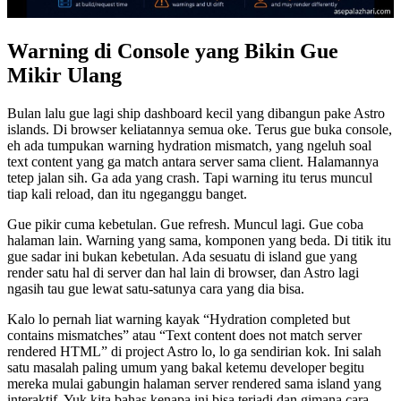
Warning di Console yang Bikin Gue
Mikir Ulang
Bulan lalu gue lagi ship dashboard kecil yang dibangun pake Astro
islands. Di browser keliatannya semua oke. Terus gue buka console,
eh ada tumpukan warning hydration mismatch, yang ngeluh soal
text content yang ga match antara server sama client. Halamannya
tetep jalan sih. Ga ada yang crash. Tapi warning itu terus muncul
tiap kali reload, dan itu ngeganggu banget.
Gue pikir cuma kebetulan. Gue refresh. Muncul lagi. Gue coba
halaman lain. Warning yang sama, komponen yang beda. Di titik itu
gue sadar ini bukan kebetulan. Ada sesuatu di island gue yang
render satu hal di server dan hal lain di browser, dan Astro lagi
ngasih tau gue lewat satu-satunya cara yang dia bisa.
Kalo lo pernah liat warning kayak “Hydration completed but
contains mismatches” atau “Text content does not match server
rendered HTML” di project Astro lo, lo ga sendirian kok. Ini salah
satu masalah paling umum yang bakal ketemu developer begitu
mereka mulai gabungin halaman server rendered sama island yang
interaktif. Yuk kita bahas kenapa ini bisa terjadi dan gimana cara