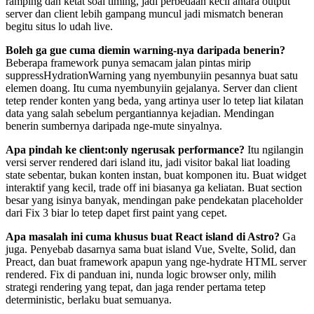
ramping dan ketat soal timing, jadi perbedaan kecil antara output
server dan client lebih gampang muncul jadi mismatch beneran
begitu situs lo udah live.
Boleh ga gue cuma diemin warning-nya daripada benerin?
Beberapa framework punya semacam jalan pintas mirip
suppressHydrationWarning yang nyembunyiin pesannya buat satu
elemen doang. Itu cuma nyembunyiin gejalanya. Server dan client
tetep render konten yang beda, yang artinya user lo tetep liat kilatan
data yang salah sebelum pergantiannya kejadian. Mendingan
benerin sumbernya daripada nge-mute sinyalnya.
Apa pindah ke client:only ngerusak performance?
Itu ngilangin
versi server rendered dari island itu, jadi visitor bakal liat loading
state sebentar, bukan konten instan, buat komponen itu. Buat widget
interaktif yang kecil, trade off ini biasanya ga keliatan. Buat section
besar yang isinya banyak, mendingan pake pendekatan placeholder
dari Fix 3 biar lo tetep dapet first paint yang cepet.
Apa masalah ini cuma khusus buat React island di Astro?
Ga
juga. Penyebab dasarnya sama buat island Vue, Svelte, Solid, dan
Preact, dan buat framework apapun yang nge-hydrate HTML server
rendered. Fix di panduan ini, nunda logic browser only, milih
strategi rendering yang tepat, dan jaga render pertama tetep
deterministic, berlaku buat semuanya.