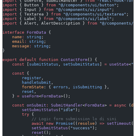
import
 { useForm, SubmitHandler } 
from
 "react-hook-form
import
 { Button } 
from
 "@/components/ui/button"
;
import
 { Input } 
from
 "@/components/ui/input"
;
import
 { Textarea } 
from
 "@/components/ui/textarea"
;
import
 { Label } 
from
 "@/components/ui/label"
;
import
 { Alert, AlertDescription } 
from
 "@/components/u
interface
 FormData
 {
    name
:
 string
;
    email
:
 string
;
    message
:
 string
;
}
export
 default
 function
 ContactForm
() {
    const
 [
submitStatus
, 
setSubmitStatus
] 
=
 useState
<
"i
    const
 {
        register
,
        handleSubmit
,
        formState
: { 
errors
, 
isSubmitting
 },
        reset
,
    } 
=
 useForm
<
FormData
>();
    const
 onSubmit
:
 SubmitHandler
<
FormData
> 
=
 async
 (
da
        setSubmitStatus
(
"idle"
);
        try
 {
            // Logic form submission lo di sini
            await
 new
 Promise
((
resolve
) 
=>
 setTimeout
(r
            setSubmitStatus
(
"success"
);
            reset
();