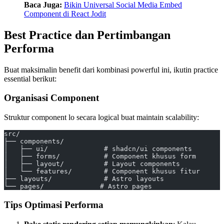
Baca Juga:
Bikin Universal Social Media Embed
Component di React Jodit
Best Practice dan Pertimbangan
Performa
Buat maksimalin benefit dari kombinasi powerful ini, ikutin practice
essential berikut:
Organisasi Component
Struktur component lo secara logical buat maintain scalability:
src/
├── components/
│   ├── ui/              # shadcn/ui components
│   ├── forms/           # Component khusus form
│   ├── layout/          # Layout components
│   └── features/        # Component khusus fitur
├── layouts/             # Astro layouts
└── pages/              # Astro pages
Tips Optimasi Performa