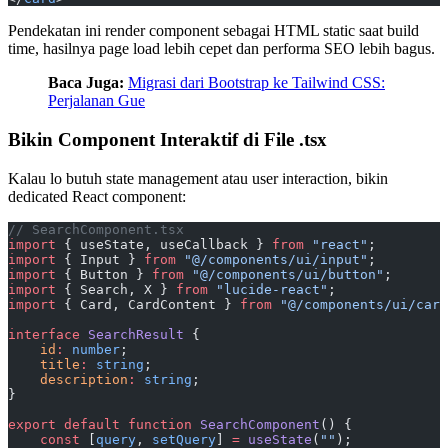
Pendekatan ini render component sebagai HTML static saat build
time, hasilnya page load lebih cepet dan performa SEO lebih bagus.
Baca Juga:
Migrasi dari Bootstrap ke Tailwind CSS:
Perjalanan Gue
Bikin Component Interaktif di File .tsx
Kalau lo butuh state management atau user interaction, bikin
dedicated React component:
// SearchComponent.tsx
import
 { useState, useCallback } 
from
 "react"
;
import
 { Input } 
from
 "@/components/ui/input"
;
import
 { Button } 
from
 "@/components/ui/button"
;
import
 { Search, X } 
from
 "lucide-react"
;
import
 { Card, CardContent } 
from
 "@/components/ui/card
interface
 SearchResult
 {
    id
:
 number
;
    title
:
 string
;
    description
:
 string
;
}
export
 default
 function
 SearchComponent
() {
    const
 [
query
, 
setQuery
] 
=
 useState
(
""
);