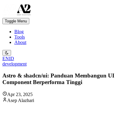
Toggle Menu
Blog
Tools
About
EN
ID
development
Astro & shadcn/ui: Panduan Membangun UI
Component Berperforma Tinggi
Apr 23, 2025
Asep Alazhari