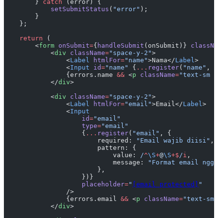
        } 
catch
 (error) {
            setSubmitStatus
(
"error"
);
        }
    };
    return
 (
        <
form
 onSubmit
=
{
handleSubmit
(onSubmit)} 
classNa
            <
div
 className
=
"space-y-2"
>
                <
Label
 htmlFor
=
"name"
>Nama</
Label
>
                <
Input
 id
=
"name"
 {
...
register
(
"name"
, {
                {errors.name 
&&
 <
p
 className
=
"text-sm t
            </
div
>
            <
div
 className
=
"space-y-2"
>
                <
Label
 htmlFor
=
"email"
>Email</
Label
>
                <
Input
                    id
=
"email"
                    type
=
"email"
                    {
...
register
(
"email"
, {
                        required: 
"Email wajib diisi"
,
                        pattern: {
                            value:
 /
^
\S
+
@
\S
+$
/
i
,
                            message: 
"Format email ngga
                        },
                    })}
                    placeholder
=
"
[email protected]
"
                />
                {errors.email 
&&
 <
p
 className
=
"text-sm 
            </
div
>