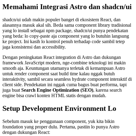
Memahami Integrasi Astro dan shadcn/ui
shadcn/ui udah makin populer banget di ekosistem React, dan
alasannya masuk akal sih. Beda sama component library tradisional
yang lo install sebagai npm package, shadcn/ui punya pendekatan
yang beda: lo copy-paste aja component yang lo butuhin langsung
ke project. Ini kasih lo kontrol penuh terhadap code sambil tetep
jaga konsistensi dan accessibility.
Dengan peningkatan React integration di Astro dan dukungan
framework JavaScript modern, nge-combine teknologi ini makin
smooth aja. Keuntungan utamanya terletak di kemampuan Astro
untuk render component saat build time kalau nggak butuh
interaktivity, sambil secara seamless hydrate component interaktif di
client side. Pendekatan ini nggak cuma bagus buat performa, tapi
juga buat
Search Engine Optimization (SEO)
, karena search
engine bisa crawl konten HTML statis dengan mudah.
Setup Development Environment Lo
Sebelum masuk ke penggunaan component, yuk kita bikin
foundation yang proper dulu. Pertama, pastiin lo punya Astro
dengan dukungan React: