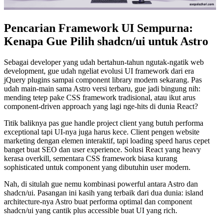
Pencarian Framework UI Sempurna:
Kenapa Gue Pilih shadcn/ui untuk Astro
Sebagai developer yang udah bertahun-tahun ngutak-ngatik web
development, gue udah ngeliat evolusi UI framework dari era
jQuery plugins sampai component library modern sekarang. Pas
udah main-main sama Astro versi terbaru, gue jadi bingung nih:
mending tetep pake CSS framework tradisional, atau ikut arus
component-driven approach yang lagi nge-hits di dunia React?
Titik baliknya pas gue handle project client yang butuh performa
exceptional tapi UI-nya juga harus kece. Client pengen website
marketing dengan elemen interaktif, tapi loading speed harus cepet
banget buat SEO dan user experience. Solusi React yang heavy
kerasa overkill, sementara CSS framework biasa kurang
sophisticated untuk component yang dibutuhin user modern.
Nah, di situlah gue nemu kombinasi powerful antara Astro dan
shadcn/ui. Pasangan ini kasih yang terbaik dari dua dunia: island
architecture-nya Astro buat performa optimal dan component
shadcn/ui yang cantik plus accessible buat UI yang rich.