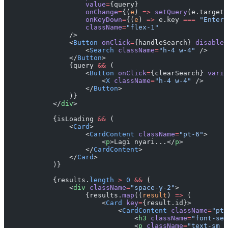
                    value
=
{query}
                    onChange
=
{(
e
) 
=>
 setQuery
(e.target.
                    onKeyDown
=
{(
e
) 
=>
 e.key 
===
 "Enter"
                    className
=
"flex-1"
                />
                <
Button
 onClick
=
{handleSearch} 
disabled
                    <
Search
 className
=
"h-4 w-4"
 />
                </
Button
>
                {query 
&&
 (
                    <
Button
 onClick
=
{clearSearch} 
varia
                        <
X
 className
=
"h-4 w-4"
 />
                    </
Button
>
                )}
            </
div
>
            {isLoading 
&&
 (
                <
Card
>
                    <
CardContent
 className
=
"pt-6"
>
                        <
p
>Lagi nyari...</
p
>
                    </
CardContent
>
                </
Card
>
            )}
            {results.
length
 >
 0
 &&
 (
                <
div
 className
=
"space-y-2"
>
                    {results.
map
((
result
) 
=>
 (
                        <
Card
 key
=
{result.id}>
                            <
CardContent
 className
=
"pt-
                                <
h3
 className
=
"font-sem
                                <
p
 className
=
"text-sm t