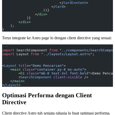
                            </
CardContent
>
                        </
Card
>
                    ))}
                </
div
>
            )}
        </
div
>
    );
}
Terus integrate ke Astro page lo dengan client directive yang sesuai:
---
import
 SearchComponent 
from
 "../components/SearchCompon
import
 Layout 
from
 "../layouts/Layout.astro"
;
---
<
Layout
 title
=
"Demo Pencarian"
>
    <
main
 class
=
"container py-8 mx-auto"
>
        <
h1
 class
=
"mb-8 text-3xl font-bold"
>Demo Pencar
        <
SearchComponent
 client:visible
 />
    </
main
>
</
Layout
>
Optimasi Performa dengan Client
Directive
Client directive Astro tuh senjata rahasia lo buat optimasi performa.