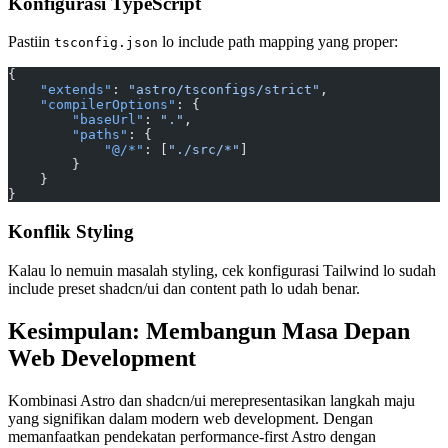
Konfigurasi TypeScript
Pastiin
lo include path mapping yang proper:
tsconfig.json
{
    "extends"
: 
"astro/tsconfigs/strict"
,
    "compilerOptions"
: {
        "baseUrl"
: 
"."
,
        "paths"
: {
            "@/*"
: [
"./src/*"
]
        }
    }
}
Konflik Styling
Kalau lo nemuin masalah styling, cek konfigurasi Tailwind lo sudah
include preset shadcn/ui dan content path lo udah benar.
Kesimpulan: Membangun Masa Depan
Web Development
Kombinasi Astro dan shadcn/ui merepresentasikan langkah maju
yang signifikan dalam modern web development. Dengan
memanfaatkan pendekatan performance-first Astro dengan