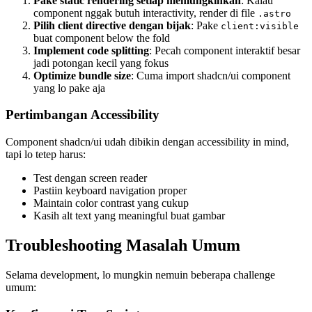
Pake static rendering setiap memungkinkan
: Kalau
component nggak butuh interactivity, render di file
.astro
Pilih client directive dengan bijak
: Pake
client:visible
buat component below the fold
Implement code splitting
: Pecah component interaktif besar
jadi potongan kecil yang fokus
Optimize bundle size
: Cuma import shadcn/ui component
yang lo pake aja
Pertimbangan Accessibility
Component shadcn/ui udah dibikin dengan accessibility in mind,
tapi lo tetep harus:
Test dengan screen reader
Pastiin keyboard navigation proper
Maintain color contrast yang cukup
Kasih alt text yang meaningful buat gambar
Troubleshooting Masalah Umum
Selama development, lo mungkin nemuin beberapa challenge
umum: