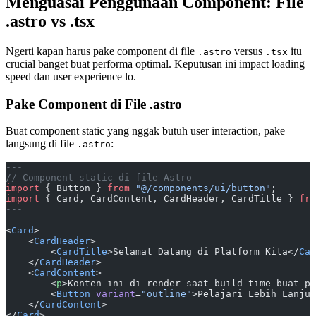
Menguasai Penggunaan Component: File
.astro vs .tsx
Ngerti kapan harus pake component di file
versus
itu
.astro
.tsx
crucial banget buat performa optimal. Keputusan ini impact loading
speed dan user experience lo.
Pake Component di File .astro
Buat component static yang nggak butuh user interaction, pake
langsung di file
:
.astro
---
// Component static di file Astro
import
 { Button } 
from
 "@/components/ui/button"
;
import
 { Card, CardContent, CardHeader, CardTitle } 
fro
---
<
Card
>
    <
CardHeader
>
        <
CardTitle
>Selamat Datang di Platform Kita</
Car
    </
CardHeader
>
    <
CardContent
>
        <
p
>Konten ini di-render saat build time buat pe
        <
Button
 variant
=
"outline"
>Pelajari Lebih Lanjut
    </
CardContent
>
</
Card
>