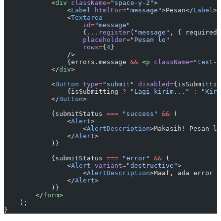
            <
div
 className
=
"space-y-2"
>
                <
Label
 htmlFor
=
"message"
>Pesan</
Label
>
                <
Textarea
                    id
=
"message"
                    {
...
register
(
"message"
, { required:
                    placeholder
=
"Pesan lo"
                    rows
=
{
4
}
                />
                {errors.message 
&&
 <
p
 className
=
"text-s
            </
div
>
            <
Button
 type
=
"submit"
 disabled
=
{isSubmittin
                {isSubmitting 
?
 "Lagi kirim..."
 :
 "Kiri
            </
Button
>
            {submitStatus 
===
 "success"
 &&
 (
                <
Alert
>
                    <
AlertDescription
>Makasih! Pesan lo
                </
Alert
>
            )}
            {submitStatus 
===
 "error"
 &&
 (
                <
Alert
 variant
=
"destructive"
>
                    <
AlertDescription
>Maaf, ada error p
                </
Alert
>
            )}
        </
form
>
    );
}