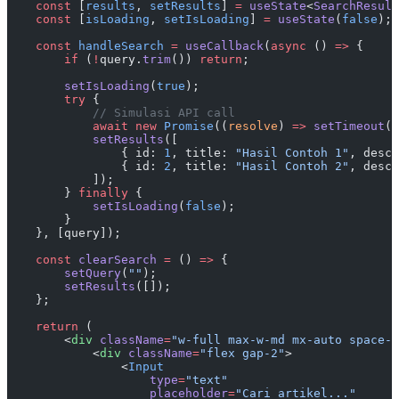
    const
 [
results
, 
setResults
] 
=
 useState
<
SearchResult
    const
 [
isLoading
, 
setIsLoading
] 
=
 useState
(
false
);
    const
 handleSearch
 =
 useCallback
(
async
 () 
=>
 {
        if
 (
!
query.
trim
()) 
return
;
        setIsLoading
(
true
);
        try
 {
            // Simulasi API call
            await
 new
 Promise
((
resolve
) 
=>
 setTimeout
(r
            setResults
([
                { id: 
1
, title: 
"Hasil Contoh 1"
, descr
                { id: 
2
, title: 
"Hasil Contoh 2"
, descr
            ]);
        } 
finally
 {
            setIsLoading
(
false
);
        }
    }, [query]);
    const
 clearSearch
 =
 () 
=>
 {
        setQuery
(
""
);
        setResults
([]);
    };
    return
 (
        <
div
 className
=
"w-full max-w-md mx-auto space-y
            <
div
 className
=
"flex gap-2"
>
                <
Input
                    type
=
"text"
                    placeholder
=
"Cari artikel..."