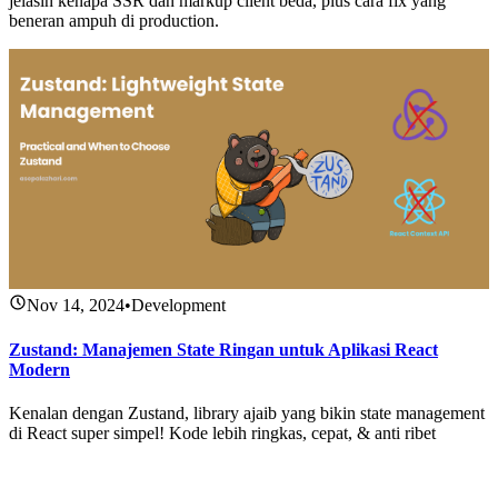
jelasin kenapa SSR dan markup client beda, plus cara fix yang
beneran ampuh di production.
Nov 14, 2024
•
Development
Zustand: Manajemen State Ringan untuk Aplikasi React
Modern
Kenalan dengan Zustand, library ajaib yang bikin state management
di React super simpel! Kode lebih ringkas, cepat, & anti ribet