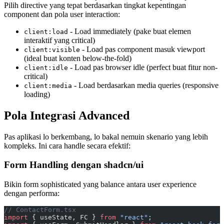
Pilih directive yang tepat berdasarkan tingkat kepentingan
component dan pola user interaction:
- Load immediately (pake buat elemen
client:load
interaktif yang critical)
- Load pas component masuk viewport
client:visible
(ideal buat konten below-the-fold)
- Load pas browser idle (perfect buat fitur non-
client:idle
critical)
- Load berdasarkan media queries (responsive
client:media
loading)
Pola Integrasi Advanced
Pas aplikasi lo berkembang, lo bakal nemuin skenario yang lebih
kompleks. Ini cara handle secara efektif:
Form Handling dengan shadcn/ui
Bikin form sophisticated yang balance antara user experience
dengan performa:
// ContactForm.tsx
import
 { useState, FC } 
from
 "react"
;