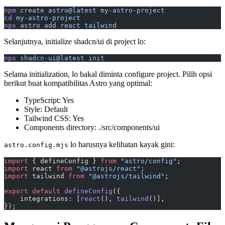
npm
 create
 astro@latest
 my-astro-project
cd
 my-astro-project
npx
 astro
 add
 react
 tailwind
Selanjutnya, initialize shadcn/ui di project lo:
npx
 shadcn-ui@latest
 init
Selama initialization, lo bakal diminta configure project. Pilih opsi
berikut buat kompatibilitas Astro yang optimal:
TypeScript: Yes
Style: Default
Tailwind CSS: Yes
Components directory: ./src/components/ui
lo harusnya kelihatan kayak gini:
astro.config.mjs
import
 { defineConfig } 
from
 "astro/config"
;
import
 react 
from
 "@astrojs/react"
;
import
 tailwind 
from
 "@astrojs/tailwind"
;
export
 default
 defineConfig
({
    integrations: [
react
(), 
tailwind
()],
});