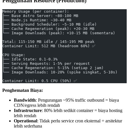
Penggunaan Resource (Production)
Memory Usage (per container):
├── Base Astro Server: ~80-100 MB
├── Node.js Runtime: ~30-40 MB
├── Background Scheduler: ~5-10 MB (idle)
├── Cache Regeneration (peak): +20-30 MB
└── Image Downloads (peak): +10-15 MB (sementara)
Total: 115-150 MB idle / 145-195 MB peak
Container Limit: 512 MB (headroom 60%) ✅
CPU Usage:
├── Idle State: 0.1-0.3%
├── Serving Requests: 1-5% per request
├── Cache Regeneration: 5-15% (setiap 2 jam)
└── Image Downloads: 10-20% (spike singkat, 5-10s)
Container Limit: 0.5 CPU (50%) ✅
Penghematan Biaya:
Bandwidth
: Pengurangan ~95% traffic outbound = biaya
CDN/egress lebih rendah
Infrastructure
: 80% lebih sedikit container = biaya hosting
lebih rendah
Operational
: Tidak perlu service cron eksternal = arsitektur
lebih sederhana