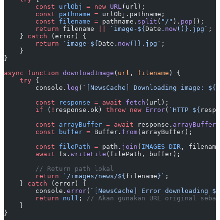
        const
 urlObj
 =
 new
 URL
(url);
        const
 pathname
 =
 urlObj.pathname;
        const
 filename
 =
 pathname.
split
(
"/"
).
pop
();
        return
 filename 
||
 `image-${
Date
.
now
()
}.jpg`
;
    } 
catch
 (error) {
        return
 `image-${
Date
.
now
()
}.jpg`
;
    }
}
async
 function
 downloadImage
(
url
, 
filename
) {
    try
 {
        console.
log
(
`[NewsCache] Downloading image: ${
f
        const
 response
 =
 await
 fetch
(url);
        if
 (
!
response.ok) 
throw
 new
 Error
(
`HTTP ${
respo
        const
 arrayBuffer
 =
 await
 response.
arrayBuffer
(
        const
 buffer
 =
 Buffer.
from
(arrayBuffer);
        const
 filePath
 =
 path.
join
(
IMAGES_DIR
, filename
        await
 fs.
writeFile
(filePath, buffer);
        // Return path lokal
        return
 `/images/news/${
filename
}`
;
    } 
catch
 (error) {
        console.
error
(
`[NewsCache] Error downloading ${
        return
 null
; 
// Akan gunakan URL original sebag
    }
}