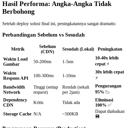
Hasil Performa: Angka-Angka Tidak
Berbohong
Setelah deploy solusi final ini, peningkatannya sangat dramatis:
Perbandingan Sebelum vs Sesudah
Sebelum
Metrik
Sesudah (Lokal)
Peningkatan
(CDN)
10-40x lebih
Waktu Load
50-200ms
1-5ms
cepat
⚡
Gambar
30x lebih cepat
Waktu
100-300ms
1-10ms
⚡
Respons API
Pengurangan
Bandwidth
Tinggi (setiap
Rendah (sekali
95%
📉
Network
request)
per 2jam)
Dependency
Eliminasi
Kritis
Tidak ada
CDN
100%
✅
Dapat diabaikan
Storage Cache
N/A
~500KB
💾