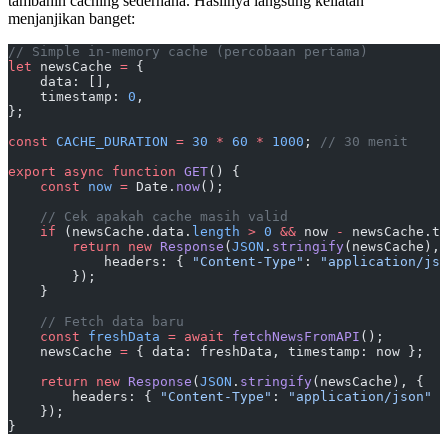
tambahin caching sederhana. Hasilnya langsung keliatan
menjanjikan banget:
// Simple in-memory cache (percobaan pertama)
let
 newsCache 
=
 {
    data: [],
    timestamp: 
0
,
};
const
 CACHE_DURATION
 =
 30
 *
 60
 *
 1000
; 
// 30 menit
export
 async
 function
 GET
() {
    const
 now
 =
 Date.
now
();
    // Cek apakah cache masih valid
    if
 (newsCache.data.
length
 >
 0
 &&
 now 
-
 newsCache.ti
        return
 new
 Response
(
JSON
.
stringify
(newsCache), 
            headers: { 
"Content-Type"
: 
"application/jso
        });
    }
    // Fetch data baru
    const
 freshData
 =
 await
 fetchNewsFromAPI
();
    newsCache 
=
 { data: freshData, timestamp: now };
    return
 new
 Response
(
JSON
.
stringify
(newsCache), {
        headers: { 
"Content-Type"
: 
"application/json"
 }
    });
}