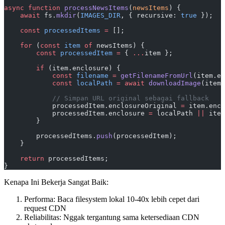
async
 function
 processNewsItems
(
newsItems
) {
    await
 fs.
mkdir
(
IMAGES_DIR
, { recursive: 
true
 });
    const
 processedItems
 =
 [];
    for
 (
const
 item
 of
 newsItems) {
        const
 processedItem
 =
 { 
...
item };
        if
 (item.enclosure) {
            const
 filename
 =
 getFilenameFromUrl
(item.en
            const
 localPath
 =
 await
 downloadImage
(item.
            // Simpan URL original sebagai fallback
            processedItem.enclosureOriginal 
=
 item.encl
            processedItem.enclosure 
=
 localPath 
||
 item
        }
        processedItems.
push
(processedItem);
    }
    return
 processedItems;
}
Kenapa Ini Bekerja Sangat Baik:
Performa: Baca filesystem lokal 10-40x lebih cepet dari
request CDN
Reliabilitas: Nggak tergantung sama ketersediaan CDN