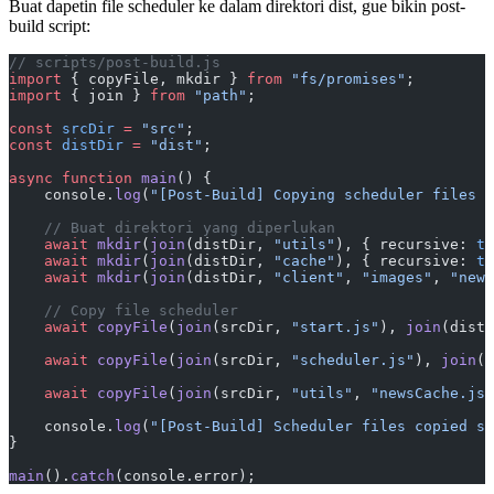
Buat dapetin file scheduler ke dalam direktori dist, gue bikin post-
build script:
// scripts/post-build.js
import
 { copyFile, mkdir } 
from
 "fs/promises"
;
import
 { join } 
from
 "path"
;
const
 srcDir
 =
 "src"
;
const
 distDir
 =
 "dist"
;
async
 function
 main
() {
    console.
log
(
"[Post-Build] Copying scheduler files t
    // Buat direktori yang diperlukan
    await
 mkdir
(
join
(distDir, 
"utils"
), { recursive: 
tr
    await
 mkdir
(
join
(distDir, 
"cache"
), { recursive: 
tr
    await
 mkdir
(
join
(distDir, 
"client"
, 
"images"
, 
"news
    // Copy file scheduler
    await
 copyFile
(
join
(srcDir, 
"start.js"
), 
join
(distD
    await
 copyFile
(
join
(srcDir, 
"scheduler.js"
), 
join
(d
    await
 copyFile
(
join
(srcDir, 
"utils"
, 
"newsCache.js"
    console.
log
(
"[Post-Build] Scheduler files copied su
}
main
().
catch
(console.error);