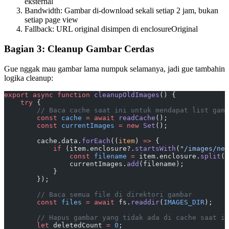
eksternal
Bandwidth: Gambar di-download sekali setiap 2 jam, bukan
setiap page view
Fallback: URL original disimpen di enclosureOriginal
Bagian 3: Cleanup Gambar Cerdas
Gue nggak mau gambar lama numpuk selamanya, jadi gue tambahin
logika cleanup:
export
 async
 function
 cleanupOldImages
() {
    try
 {
        // Baca cache saat ini untuk mendapat list gamb
        const
 cache
 =
 await
 readCache
();
        const
 currentImages
 =
 new
 Set
();
        cache.data.
forEach
((
item
) 
=>
 {
            if
 (item.enclosure?.
startsWith
(
"/images/new
                const
 filename
 =
 item.enclosure.
split
(
"
                currentImages.
add
(filename);
            }
        });
        // Baca semua file di direktori gambar
        const
 files
 =
 await
 fs.
readdir
(
IMAGES_DIR
);
        // Hapus gambar yang tidak ada di cache saat in
        let
 deletedCount 
=
 0
;