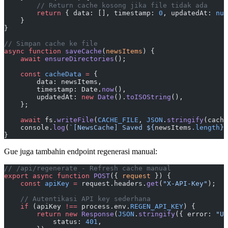
        // Return cache kosong jika file tidak ada
        return
 { data: [], timestamp: 
0
, updatedAt: 
nul
    }
}
// Simpan cache ke file
async
 function
 saveCache
(
newsItems
) {
    await
 ensureDirectories
();
    const
 cacheData
 =
 {
        data: newsItems,
        timestamp: Date.
now
(),
        updatedAt: 
new
 Date
().
toISOString
(),
    };
    await
 fs.
writeFile
(
CACHE_FILE
, 
JSON
.
stringify
(cache
    console.
log
(
`[NewsCache] Saved ${
newsItems
.
length
} 
}
Gue juga tambahin endpoint regenerasi manual:
// /api/regenerate - Refresh cache manual
export
 async
 function
 POST
({ 
request
 }) {
    const
 apiKey
 =
 request.headers.
get
(
"X-API-Key"
);
    // Autentikasi API key sederhana
    if
 (apiKey 
!==
 process.env.
REGEN_API_KEY
) {
        return
 new
 Response
(
JSON
.
stringify
({ error: 
"Un
            status: 
401
,