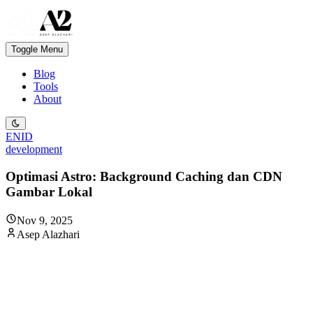
Toggle Menu
Blog
Tools
About
EN
ID
development
Optimasi Astro: Background Caching dan CDN
Gambar Lokal
Nov 9, 2025
Asep Alazhari