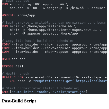
# Buat app user
RUN
 addgroup -g 1001 appgroup && \
    adduser -u 1001 -G appgroup -s /bin/sh -D appuser
WORKDIR
 /home/app
# Buat direktori writable dengan permission yang benar
RUN
 mkdir -p /home/app/dist/cache && \
    mkdir -p /home/app/dist/client/images/news && \
    chown -R appuser:appgroup /home/app
# Copy file hasil build dan scheduler
COPY
 --from=builder --chown=appuser:appgroup /home/app/
COPY
 --from=builder --chown=appuser:appgroup /home/app/
COPY
 --from=builder --chown=appuser:appgroup /home/app/
USER
 appuser
EXPOSE
 4321
# Health check
HEALTHCHECK
 --interval=30s --timeout=10s --start-period
    CMD
 node -e 
"require('http').get('http://localhost:
# Start orchestrator (Astro + Scheduler)
CMD
 [
"dumb-init"
, 
"node"
, 
"./dist/start.js"
]
Post-Build Script