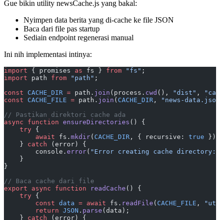
Gue bikin utility newsCache.js yang bakal:
Nyimpen data berita yang di-cache ke file JSON
Baca dari file pas startup
Sediain endpoint regenerasi manual
Ini nih implementasi intinya:
import
 { promises 
as
 fs } 
from
 "fs"
;
import
 path 
from
 "path"
;
const
 CACHE_DIR
 =
 path.
join
(process.
cwd
(), 
"dist"
, 
"cac
const
 CACHE_FILE
 =
 path.
join
(
CACHE_DIR
, 
"news-data.json
// Pastikan direktori cache ada
async
 function
 ensureDirectories
() {
    try
 {
        await
 fs.
mkdir
(
CACHE_DIR
, { recursive: 
true
 });
    } 
catch
 (error) {
        console.
error
(
"Error creating cache directory:"
    }
}
// Baca cache dari file
export
 async
 function
 readCache
() {
    try
 {
        const
 data
 =
 await
 fs.
readFile
(
CACHE_FILE
, 
"utf
        return
 JSON
.
parse
(data);
    } 
catch
 (error) {