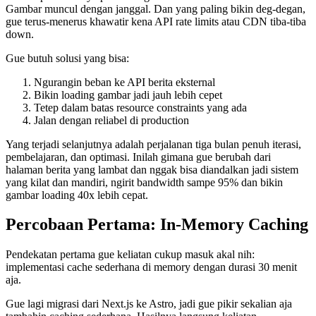
Gambar muncul dengan janggal. Dan yang paling bikin deg-degan,
gue terus-menerus khawatir kena API rate limits atau CDN tiba-tiba
down.
Gue butuh solusi yang bisa:
Ngurangin beban ke API berita eksternal
Bikin loading gambar jadi jauh lebih cepet
Tetep dalam batas resource constraints yang ada
Jalan dengan reliabel di production
Yang terjadi selanjutnya adalah perjalanan tiga bulan penuh iterasi,
pembelajaran, dan optimasi. Inilah gimana gue berubah dari
halaman berita yang lambat dan nggak bisa diandalkan jadi sistem
yang kilat dan mandiri, ngirit bandwidth sampe 95% dan bikin
gambar loading 40x lebih cepat.
Percobaan Pertama: In-Memory Caching
Pendekatan pertama gue keliatan cukup masuk akal nih:
implementasi cache sederhana di memory dengan durasi 30 menit
aja.
Gue lagi migrasi dari Next.js ke Astro, jadi gue pikir sekalian aja