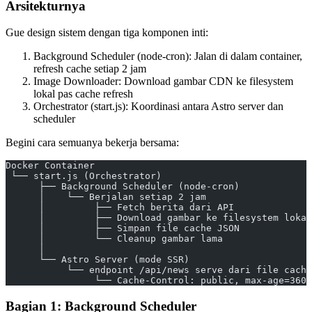
Arsitekturnya
Gue design sistem dengan tiga komponen inti:
Background Scheduler (node-cron): Jalan di dalam container,
refresh cache setiap 2 jam
Image Downloader: Download gambar CDN ke filesystem
lokal pas cache refresh
Orchestrator (start.js): Koordinasi antara Astro server dan
scheduler
Begini cara semuanya bekerja bersama:
Docker Container
 └── start.js (Orchestrator)
      ├── Background Scheduler (node-cron)
      │    └── Berjalan setiap 2 jam
      │         ├── Fetch berita dari API
      │         ├── Download gambar ke filesystem lokal
      │         ├── Simpan file cache JSON
      │         └── Cleanup gambar lama
      │
      └── Astro Server (mode SSR)
           └── endpoint /api/news serve dari file cache
                └── Cache-Control: public, max-age=3600
Bagian 1: Background Scheduler