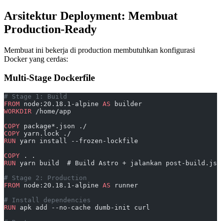
Arsitektur Deployment: Membuat
Production-Ready
Membuat ini bekerja di production membutuhkan konfigurasi
Docker yang cerdas:
Multi-Stage Dockerfile
# Stage 1: Build
FROM
 node:20.18.1-alpine 
AS
 builder
WORKDIR
 /home/app
COPY
 package*.json ./
COPY
 yarn.lock ./
RUN
 yarn install --frozen-lockfile
COPY
 . .
RUN
 yarn build  # Build Astro + jalankan post-build.js
# Stage 2: Production
FROM
 node:20.18.1-alpine 
AS
 runner
# Install dependencies
RUN
 apk add --no-cache dumb-init curl