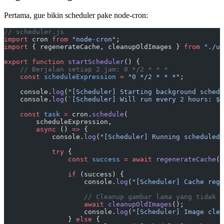
Pertama, gue bikin scheduler pake node-cron:
// scheduler.js
import
 cron 
from
 "node-cron"
;
import
 { regenerateCache, cleanupOldImages } 
from
 "./ut
export
 function
 startScheduler
() {
    // Berjalan setiap 2 jam: 0 */2 * * *
    const
 scheduleExpression
 =
 "0 */2 * * *"
;
    console.
log
(
"[Scheduler] Starting background schedu
    console.
log
(
`[Scheduler] Will run every 2 hours: ${
    const
 task
 =
 cron.
schedule
(
        scheduleExpression,
        async
 () 
=>
 {
            console.
log
(
"[Scheduler] Running scheduled 
            try
 {
                const
 success
 =
 await
 regenerateCache
()
                if
 (success) {
                    console.
log
(
"[Scheduler] Cache rege
                    // Cleanup gambar lama yang tidak a
                    await
 cleanupOldImages
();
                    console.
log
(
"[Scheduler] Image clea
                } 
else
 {