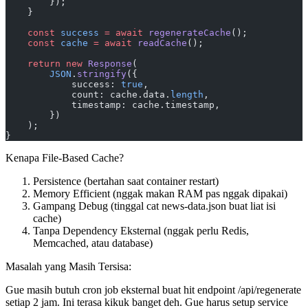
        });
    }
    const
 success
 =
 await
 regenerateCache
();
    const
 cache
 =
 await
 readCache
();
    return
 new
 Response
(
        JSON
.
stringify
({
            success: 
true
,
            count: cache.data.
length
,
            timestamp: cache.timestamp,
        })
    );
}
Kenapa File-Based Cache?
Persistence (bertahan saat container restart)
Memory Efficient (nggak makan RAM pas nggak dipakai)
Gampang Debug (tinggal cat news-data.json buat liat isi
cache)
Tanpa Dependency Eksternal (nggak perlu Redis,
Memcached, atau database)
Masalah yang Masih Tersisa:
Gue masih butuh cron job eksternal buat hit endpoint /api/regenerate
setiap 2 jam. Ini terasa kikuk banget deh. Gue harus setup service