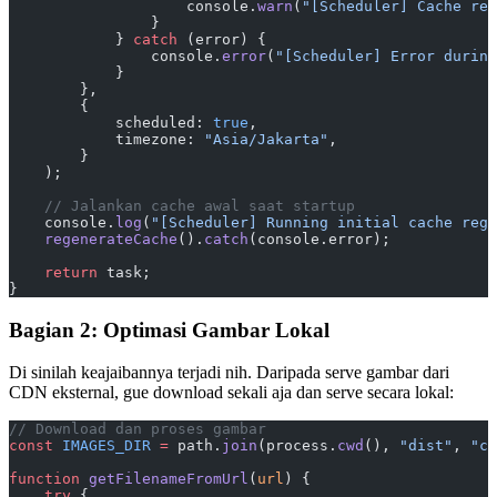
                    console.
warn
(
"[Scheduler] Cache reg
                }
            } 
catch
 (error) {
                console.
error
(
"[Scheduler] Error during
            }
        },
        {
            scheduled: 
true
,
            timezone: 
"Asia/Jakarta"
,
        }
    );
    // Jalankan cache awal saat startup
    console.
log
(
"[Scheduler] Running initial cache rege
    regenerateCache
().
catch
(console.error);
    return
 task;
}
Bagian 2: Optimasi Gambar Lokal
Di sinilah keajaibannya terjadi nih. Daripada serve gambar dari
CDN eksternal, gue download sekali aja dan serve secara lokal:
// Download dan proses gambar
const
 IMAGES_DIR
 =
 path.
join
(process.
cwd
(), 
"dist"
, 
"cl
function
 getFilenameFromUrl
(
url
) {
    try
 {