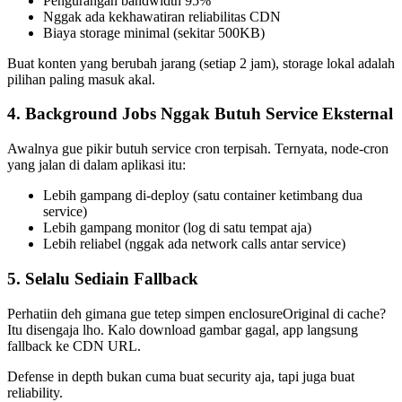
Pengurangan bandwidth 95%
Nggak ada kekhawatiran reliabilitas CDN
Biaya storage minimal (sekitar 500KB)
Buat konten yang berubah jarang (setiap 2 jam), storage lokal adalah
pilihan paling masuk akal.
4. Background Jobs Nggak Butuh Service Eksternal
Awalnya gue pikir butuh service cron terpisah. Ternyata, node-cron
yang jalan di dalam aplikasi itu:
Lebih gampang di-deploy (satu container ketimbang dua
service)
Lebih gampang monitor (log di satu tempat aja)
Lebih reliabel (nggak ada network calls antar service)
5. Selalu Sediain Fallback
Perhatiin deh gimana gue tetep simpen enclosureOriginal di cache?
Itu disengaja lho. Kalo download gambar gagal, app langsung
fallback ke CDN URL.
Defense in depth bukan cuma buat security aja, tapi juga buat
reliability.