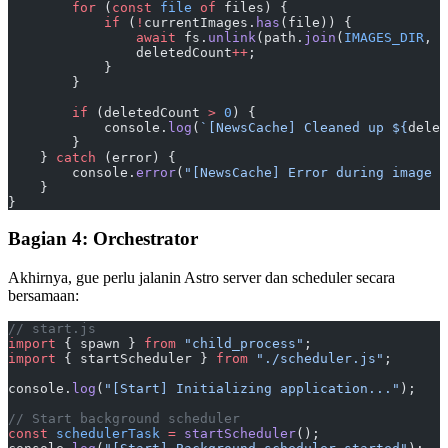
        for
 (
const
 file
 of
 files) {
            if
 (
!
currentImages.
has
(file)) {
                await
 fs.
unlink
(path.
join
(
IMAGES_DIR
, f
                deletedCount
++
;
            }
        }
        if
 (deletedCount 
>
 0
) {
            console.
log
(
`[NewsCache] Cleaned up ${
delet
        }
    } 
catch
 (error) {
        console.
error
(
"[NewsCache] Error during image c
    }
}
Bagian 4: Orchestrator
Akhirnya, gue perlu jalanin Astro server dan scheduler secara
bersamaan:
// start.js
import
 { spawn } 
from
 "child_process"
;
import
 { startScheduler } 
from
 "./scheduler.js"
;
console.
log
(
"[Start] Initializing application..."
);
// Start background scheduler
const
 schedulerTask
 =
 startScheduler
();