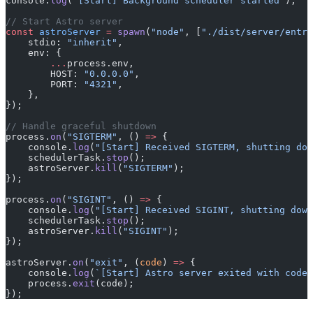
console.
log
(
"[Start] Background scheduler started"
);
// Start Astro server
const
 astroServer
 =
 spawn
(
"node"
, [
"./dist/server/entry
    stdio: 
"inherit"
,
    env: {
        ...
process.env,
        HOST: 
"0.0.0.0"
,
        PORT: 
"4321"
,
    },
});
// Handle graceful shutdown
process.
on
(
"SIGTERM"
, () 
=>
 {
    console.
log
(
"[Start] Received SIGTERM, shutting dow
    schedulerTask.
stop
();
    astroServer.
kill
(
"SIGTERM"
);
});
process.
on
(
"SIGINT"
, () 
=>
 {
    console.
log
(
"[Start] Received SIGINT, shutting down
    schedulerTask.
stop
();
    astroServer.
kill
(
"SIGINT"
);
});
astroServer.
on
(
"exit"
, (
code
) 
=>
 {
    console.
log
(
`[Start] Astro server exited with code 
    process.
exit
(code);
});