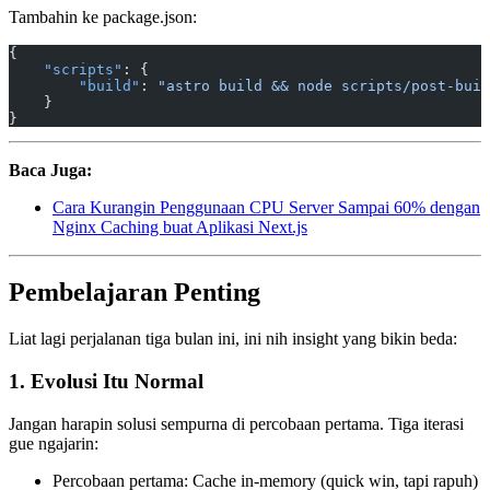
Tambahin ke package.json:
{
    "scripts"
: {
        "build"
: 
"astro build && node scripts/post-buil
    }
}
Baca Juga:
Cara Kurangin Penggunaan CPU Server Sampai 60% dengan
Nginx Caching buat Aplikasi Next.js
Pembelajaran Penting
Liat lagi perjalanan tiga bulan ini, ini nih insight yang bikin beda:
1. Evolusi Itu Normal
Jangan harapin solusi sempurna di percobaan pertama. Tiga iterasi
gue ngajarin:
Percobaan pertama: Cache in-memory (quick win, tapi rapuh)