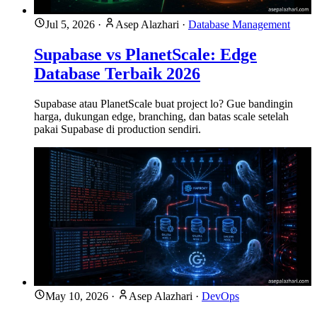
Jul 5, 2026
·
Asep Alazhari
·
Database Management
Supabase vs PlanetScale: Edge
Database Terbaik 2026
Supabase atau PlanetScale buat project lo? Gue bandingin
harga, dukungan edge, branching, dan batas scale setelah
pakai Supabase di production sendiri.
May 10, 2026
·
Asep Alazhari
·
DevOps