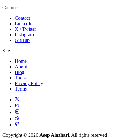
Connect
Contact
LinkedIn
X / Twitter
Instagram
GitHub
Site
Home
About
Blog
Tools
Privacy Policy
Terms
Copyright © 2026
Asep Alazhari
. All rights reserved