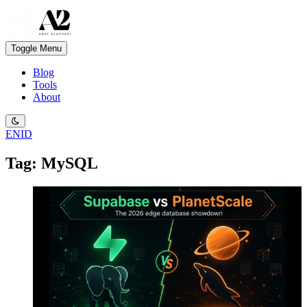
Toggle Menu
Blog
Tools
About
EN
ID
Tag: MySQL