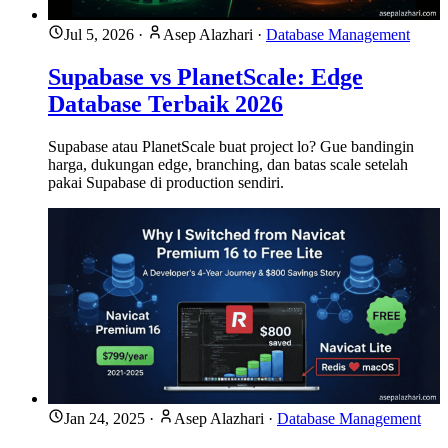
Jul 5, 2026
·
Asep Alazhari
·
Database Management
Supabase vs PlanetScale: Edge
Database Terbaik 2026
Supabase atau PlanetScale buat project lo? Gue bandingin
harga, dukungan edge, branching, dan batas scale setelah
pakai Supabase di production sendiri.
Jan 24, 2025
·
Asep Alazhari
·
Database Management