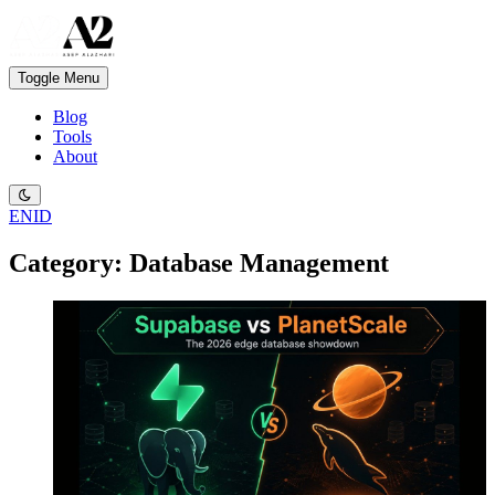
Toggle Menu
Blog
Tools
About
EN
ID
Category: Database Management