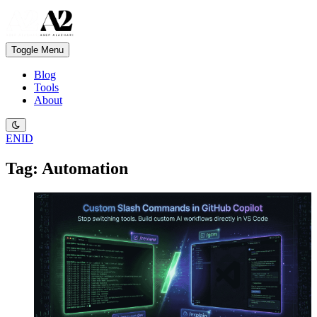
Toggle Menu
Blog
Tools
About
EN
ID
Tag: Automation