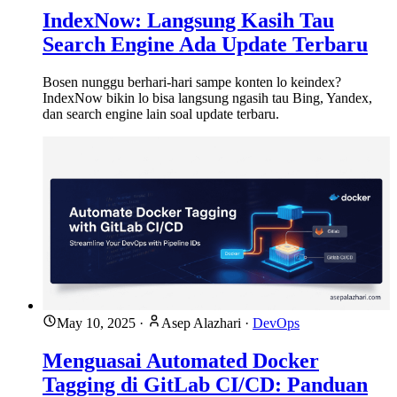
IndexNow: Langsung Kasih Tau
Search Engine Ada Update Terbaru
Bosen nunggu berhari-hari sampe konten lo keindex?
IndexNow bikin lo bisa langsung ngasih tau Bing, Yandex,
dan search engine lain soal update terbaru.
May 10, 2025
·
Asep Alazhari
·
DevOps
Menguasai Automated Docker
Tagging di GitLab CI/CD: Panduan