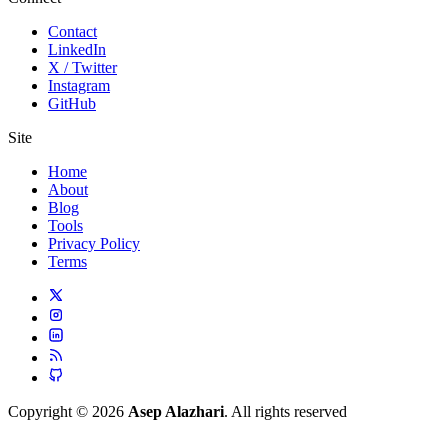
Contact
LinkedIn
X / Twitter
Instagram
GitHub
Site
Home
About
Blog
Tools
Privacy Policy
Terms
Copyright © 2026
Asep Alazhari
. All rights reserved