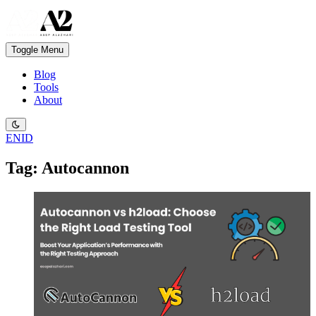
Toggle Menu
Blog
Tools
About
EN
ID
Tag: Autocannon