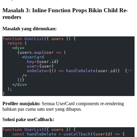
Masalah 3: Inline Function Props Bikin Child Re-
renders
Masalah yang ditemukan:
function
 UserList
({ 
users
 }) {
  return
 (
    <
div
>
      {users.
map
(
user
 =>
 (
        <
UserCard
          key
=
{user.id}
          user
=
{user}
          onDelete
=
{() 
=>
 handleDelete
(user.id)}  {
/* F
        />
      ))}
    </
div
>
  );
}
Profiler nunjukin:
Semua UserCard components re-rendering
bahkan pas cuma satu user yang dihapus.
Solusi pake useCallback:
function
 UserList
({ 
users
 }) {
    const
 handleDelete
 =
 useCallback
((
userId
) 
=>
 {