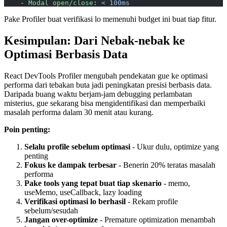
    - 
Modal open/close
: 
< 100ms
Pake Profiler buat verifikasi lo memenuhi budget ini buat tiap fitur.
Kesimpulan: Dari Nebak-nebak ke
Optimasi Berbasis Data
React DevTools Profiler mengubah pendekatan gue ke optimasi
performa dari tebakan buta jadi peningkatan presisi berbasis data.
Daripada buang waktu berjam-jam debugging perlambatan
misterius, gue sekarang bisa mengidentifikasi dan memperbaiki
masalah performa dalam 30 menit atau kurang.
Poin penting:
Selalu profile sebelum optimasi
- Ukur dulu, optimize yang
penting
Fokus ke dampak terbesar
- Benerin 20% teratas masalah
performa
Pake tools yang tepat buat tiap skenario
- memo,
useMemo, useCallback, lazy loading
Verifikasi optimasi lo berhasil
- Rekam profile
sebelum/sesudah
Jangan over-optimize
- Premature optimization menambah