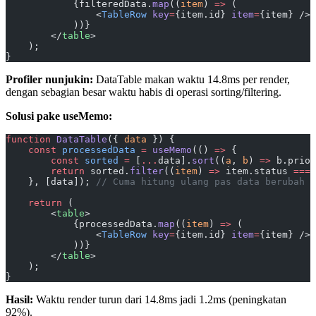
            {filteredData.
map
((
item
) 
=>
 (
                <
TableRow
 key
=
{item.id} 
item
=
{item} />
            ))}
        </
table
>
    );
}
Profiler nunjukin:
DataTable makan waktu 14.8ms per render,
dengan sebagian besar waktu habis di operasi sorting/filtering.
Solusi pake useMemo:
function
 DataTable
({ 
data
 }) {
    const
 processedData
 =
 useMemo
(() 
=>
 {
        const
 sorted
 =
 [
...
data].
sort
((
a
, 
b
) 
=>
 b.prior
        return
 sorted.
filter
((
item
) 
=>
 item.status 
===
 
    }, [data]); 
// Cuma hitung ulang pas data berubah
    return
 (
        <
table
>
            {processedData.
map
((
item
) 
=>
 (
                <
TableRow
 key
=
{item.id} 
item
=
{item} />
            ))}
        </
table
>
    );
}
Hasil:
Waktu render turun dari 14.8ms jadi 1.2ms (peningkatan
92%).