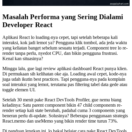
Masalah Performa yang Sering Dialami
Developer React
Aplikasi React lo loading-nya cepet, tapi setelah beberapa kali
interaksi, kok jadi lemot ya? Pengguna klik tombol, ada jeda waktu
yang keliatan banget sebelum sesuatu terjadi. Component tree lo re-
render tanpa perlu, nyedot CPU, dan bikin pengguna frustrasi.
Kenal kan situasinya?
Minggu lalu, gue lagi review aplikasi dashboard React punya klien.
Di permukaan sih kelihatan oke aja. Loading awal cepet, kode-nya
juga udah ikutin best practices. Tapi pengguna-nya pada komplain
soal interaksi yang lemot, terutama pas filtering tabel data gede atau
toggle elemen UI.
Setelah 30 menit pake React DevTools Profiler, gue nemu biang
keladinya: Satu parent component bikin 47 child components re-
render setiap kali state berubah, padahal cuma 3 components yang
beneran perlu di-update. Solusinya? Beberapa penggunaan strategis
React.memo dan useMemo yang bikin render time turun 73%.
Di panduan lengkap ini, lo bakal belajar cara pake React DevTools