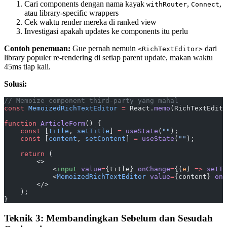
Cari components dengan nama kayak
,
,
withRouter
Connect
atau library-specific wrappers
Cek waktu render mereka di ranked view
Investigasi apakah updates ke components itu perlu
Contoh penemuan:
Gue pernah nemuin
dari
<RichTextEditor>
library populer re-rendering di setiap parent update, makan waktu
45ms tiap kali.
Solusi:
// Memoize component third-party yang mahal
const
 MemoizedRichTextEditor
 =
 React.
memo
(RichTextEdito
function
 ArticleForm
() {
    const
 [
title
, 
setTitle
] 
=
 useState
(
""
);
    const
 [
content
, 
setContent
] 
=
 useState
(
""
);
    return
 (
        <>
            <
input
 value
=
{title} 
onChange
=
{(
e
) 
=>
 setTi
            <
MemoizedRichTextEditor
 value
=
{content} 
onC
        </>
    );
}
Teknik 3: Membandingkan Sebelum dan Sesudah