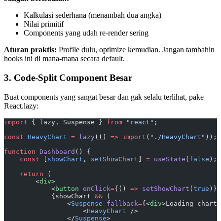
Kalkulasi sederhana (menambah dua angka)
Nilai primitif
Components yang udah re-render sering
Aturan praktis:
Profile dulu, optimize kemudian. Jangan tambahin
hooks ini di mana-mana secara default.
3. Code-Split Component Besar
Buat components yang sangat besar dan gak selalu terlihat, pake
React.lazy:
import
 { lazy, Suspense } 
from
 "react"
;
const
 HeavyChart
 =
 lazy
(() 
=>
 import
(
"./HeavyChart"
));
function
 Dashboard
() {
    const
 [
showChart
, 
setShowChart
] 
=
 useState
(
false
);
    return
 (
        <
div
>
            <
button
 onClick
=
{() 
=>
 setShowChart
(
true
)}>
            {showChart 
&&
 (
                <
Suspense
 fallback
=
{<
div
>Loading chart.
                    <
HeavyChart
 />
                </
Suspense
>