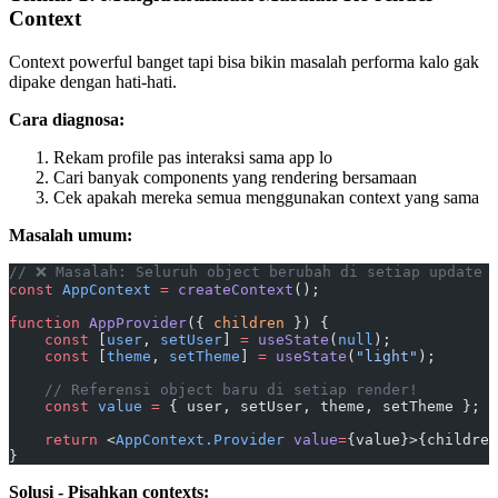
Context
Context powerful banget tapi bisa bikin masalah performa kalo gak
dipake dengan hati-hati.
Cara diagnosa:
Rekam profile pas interaksi sama app lo
Cari banyak components yang rendering bersamaan
Cek apakah mereka semua menggunakan context yang sama
Masalah umum:
// ❌ Masalah: Seluruh object berubah di setiap update
const
 AppContext
 =
 createContext
();
function
 AppProvider
({ 
children
 }) {
    const
 [
user
, 
setUser
] 
=
 useState
(
null
);
    const
 [
theme
, 
setTheme
] 
=
 useState
(
"light"
);
    // Referensi object baru di setiap render!
    const
 value
 =
 { user, setUser, theme, setTheme };
    return
 <
AppContext.Provider
 value
=
{value}>{children
}
Solusi - Pisahkan contexts: