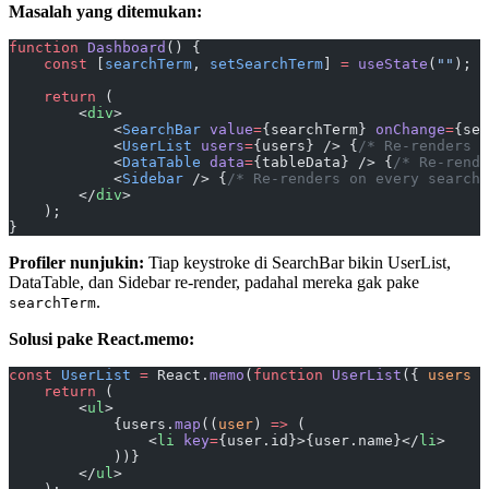
Masalah yang ditemukan:
function
 Dashboard
() {
    const
 [
searchTerm
, 
setSearchTerm
] 
=
 useState
(
""
);
    return
 (
        <
div
>
            <
SearchBar
 value
=
{searchTerm} 
onChange
=
{set
            <
UserList
 users
=
{users} /> {
/* Re-renders o
            <
DataTable
 data
=
{tableData} /> {
/* Re-rende
            <
Sidebar
 /> {
/* Re-renders on every search!
        </
div
>
    );
}
Profiler nunjukin:
Tiap keystroke di SearchBar bikin UserList,
DataTable, dan Sidebar re-render, padahal mereka gak pake
.
searchTerm
Solusi pake React.memo:
const
 UserList
 =
 React.
memo
(
function
 UserList
({ 
users
 }
    return
 (
        <
ul
>
            {users.
map
((
user
) 
=>
 (
                <
li
 key
=
{user.id}>{user.name}</
li
>
            ))}
        </
ul
>