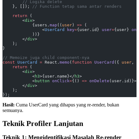
        // Logika delete
    }, []); 
// Function tetap sama antar renders
    return
 (
        <
div
>
            {users.
map
((
user
) 
=>
 (
                <
UserCard
 key
=
{user.id} 
user
=
{user} 
onD
            ))}
        </
div
>
    );
}
// Memoize juga child component-nya
const
 UserCard
 =
 React.
memo
(
function
 UserCard
({ 
user
, 
o
    return
 (
        <
div
>
            <
h3
>{user.name}</
h3
>
            <
button
 onClick
=
{() 
=>
 onDelete
(user.id)}>H
        </
div
>
    );
});
Hasil:
Cuma UserCard yang dihapus yang re-render, bukan
semuanya.
Teknik Profiler Lanjutan
Teknik 1: Mengidentifikasi Masalah Re-render