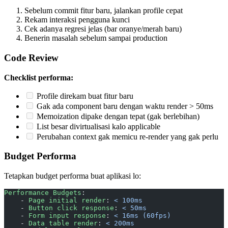
Sebelum commit fitur baru, jalankan profile cepat
Rekam interaksi pengguna kunci
Cek adanya regresi jelas (bar oranye/merah baru)
Benerin masalah sebelum sampai production
Code Review
Checklist performa:
Profile direkam buat fitur baru
Gak ada component baru dengan waktu render > 50ms
Memoization dipake dengan tepat (gak berlebihan)
List besar divirtualisasi kalo applicable
Perubahan context gak memicu re-render yang gak perlu
Budget Performa
Tetapkan budget performa buat aplikasi lo:
Performance Budgets
:
    - 
Page initial render
: 
< 100ms
    - 
Button click response
: 
< 50ms
    - 
Form input response
: 
< 16ms (60fps)
    - 
Data table render
: 
< 200ms