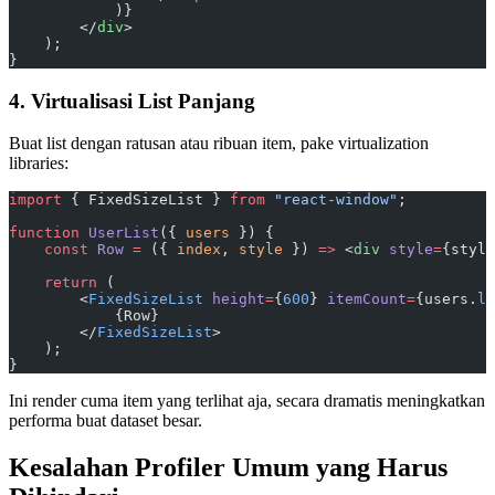
            )}
        </
div
>
    );
}
4. Virtualisasi List Panjang
Buat list dengan ratusan atau ribuan item, pake virtualization
libraries:
import
 { FixedSizeList } 
from
 "react-window"
;
function
 UserList
({ 
users
 }) {
    const
 Row
 =
 ({ 
index
, 
style
 }) 
=>
 <
div
 style
=
{style
    return
 (
        <
FixedSizeList
 height
=
{
600
} 
itemCount
=
{users.
le
            {Row}
        </
FixedSizeList
>
    );
}
Ini render cuma item yang terlihat aja, secara dramatis meningkatkan
performa buat dataset besar.
Kesalahan Profiler Umum yang Harus