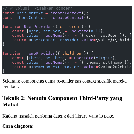
// ✅ Solusi: Pisahkan concern
const
 UserContext
 =
 createContext
();
const
 ThemeContext
 =
 createContext
();
function
 UserProvider
({ 
children
 }) {
    const
 [
user
, 
setUser
] 
=
 useState
(
null
);
    const
 value
 =
 useMemo
(() 
=>
 ({ user, setUser }), [u
    return
 <
UserContext.Provider
 value
=
{value}>{childre
}
function
 ThemeProvider
({ 
children
 }) {
    const
 [
theme
, 
setTheme
] 
=
 useState
(
"light"
);
    const
 value
 =
 useMemo
(() 
=>
 ({ theme, setTheme }), 
    return
 <
ThemeContext.Provider
 value
=
{value}>{childr
}
Sekarang components cuma re-render pas context spesifik mereka
berubah.
Teknik 2: Nemuin Component Third-Party yang
Mahal
Kadang masalah performa dateng dari library yang lo pake.
Cara diagnosa: