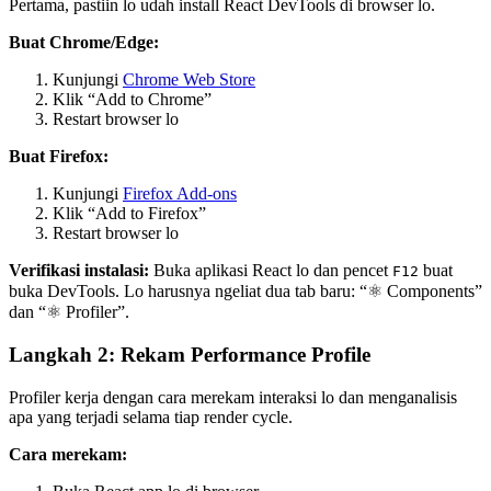
Pertama, pastiin lo udah install React DevTools di browser lo.
Buat Chrome/Edge:
Kunjungi
Chrome Web Store
Klik “Add to Chrome”
Restart browser lo
Buat Firefox:
Kunjungi
Firefox Add-ons
Klik “Add to Firefox”
Restart browser lo
Verifikasi instalasi:
Buka aplikasi React lo dan pencet
buat
F12
buka DevTools. Lo harusnya ngeliat dua tab baru: “⚛️ Components”
dan “⚛️ Profiler”.
Langkah 2: Rekam Performance Profile
Profiler kerja dengan cara merekam interaksi lo dan menganalisis
apa yang terjadi selama tiap render cycle.
Cara merekam: