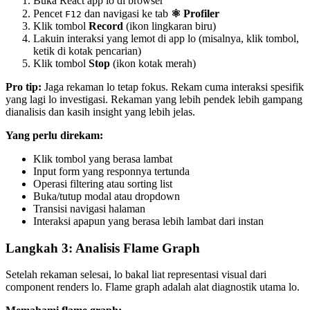
Buka React app lo di browser
Pencet
dan navigasi ke tab
⚛️ Profiler
F12
Klik tombol
Record
(ikon lingkaran biru)
Lakuin interaksi yang lemot di app lo (misalnya, klik tombol,
ketik di kotak pencarian)
Klik tombol
Stop
(ikon kotak merah)
Pro tip:
Jaga rekaman lo tetap fokus. Rekam cuma interaksi spesifik
yang lagi lo investigasi. Rekaman yang lebih pendek lebih gampang
dianalisis dan kasih insight yang lebih jelas.
Yang perlu direkam:
Klik tombol yang berasa lambat
Input form yang responnya tertunda
Operasi filtering atau sorting list
Buka/tutup modal atau dropdown
Transisi navigasi halaman
Interaksi apapun yang berasa lebih lambat dari instan
Langkah 3: Analisis Flame Graph
Setelah rekaman selesai, lo bakal liat representasi visual dari
component renders lo. Flame graph adalah alat diagnostik utama lo.