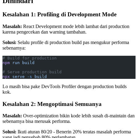
Dihindari
Kesalahan 1: Profiling di Development Mode
Masalah:
React Development mode lebih lambat dari production
karena pengecekan dan warning tambahan.
Solusi:
Selalu profile di production build pas mengukur performa
sebenarnya:
# Build for production
npm
 run
 build
# Serve production build
npx
 serve
 -s
 build
Lo masih bisa pake DevTools Profiler dengan production builds
kok.
Kesalahan 2: Mengoptimasi Semuanya
Masalah:
Over-optimization bikin kode lebih susah di-maintain dan
sebenarnya bisa merusak performa.
Solusi:
Ikuti aturan 80/20 - Benerin 20% teratas masalah performa
yang jadi penyebab 80% perlambatan.