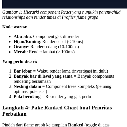
Gambar 1: Hierarki component React yang nunjukin parent-child
relationships dan render times di Profiler flame graph
Kode warna:
Abu-abu
: Component gak di-render
Hijau/Kuning
: Render cepat (< 10ms)
Oranye
: Render sedang (10-100ms)
Merah
: Render lambat (> 100ms)
Yang perlu dicari:
Bar lebar
= Waktu render lama (investigasi ini dulu)
Banyak bar di level yang sama
= Banyak components
rendering bersamaan
Nesting dalam
= Component trees kompleks (peluang
optimasi potensial)
Pola berulang
= Re-render yang gak perlu
Langkah 4: Pake Ranked Chart buat Prioritas
Perbaikan
Pindah dari flame graph ke tampilan
Ranked
(toggle di atas