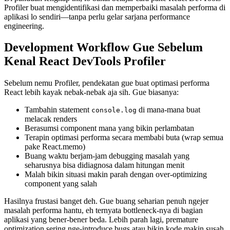
Profiler buat mengidentifikasi dan memperbaiki masalah performa di
aplikasi lo sendiri—tanpa perlu gelar sarjana performance
engineering.
Development Workflow Gue Sebelum
Kenal React DevTools Profiler
Sebelum nemu Profiler, pendekatan gue buat optimasi performa
React lebih kayak nebak-nebak aja sih. Gue biasanya:
Tambahin statement
di mana-mana buat
console.log
melacak renders
Berasumsi component mana yang bikin perlambatan
Terapin optimasi performa secara membabi buta (wrap semua
pake React.memo)
Buang waktu berjam-jam debugging masalah yang
seharusnya bisa didiagnosa dalam hitungan menit
Malah bikin situasi makin parah dengan over-optimizing
component yang salah
Hasilnya frustasi banget deh. Gue buang seharian penuh ngejer
masalah performa hantu, eh ternyata bottleneck-nya di bagian
aplikasi yang bener-bener beda. Lebih parah lagi, premature
optimization sering nge-introduce bugs atau bikin kode makin susah