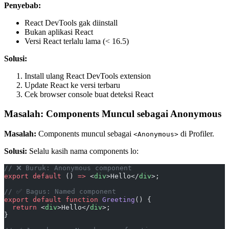
Penyebab:
React DevTools gak diinstall
Bukan aplikasi React
Versi React terlalu lama (< 16.5)
Solusi:
Install ulang React DevTools extension
Update React ke versi terbaru
Cek browser console buat deteksi React
Masalah: Components Muncul sebagai Anonymous
Masalah:
Components muncul sebagai
di Profiler.
<Anonymous>
Solusi:
Selalu kasih nama components lo:
// ❌ Buruk: Anonymous component
export
 default
 () 
=>
 <
div
>Hello</
div
>;
// ✅ Bagus: Named component
export
 default
 function
 Greeting
() {
  return
 <
div
>Hello</
div
>;
}