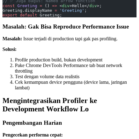
// ✅ Juga bagus: Named arrow function
const
 Greeting
 =
 () 
=>
 <
div
>Hello</
div
>;
Greeting.displayName 
=
 'Greeting'
;
export
 default
 Greeting;
Masalah: Gak Bisa Reproduce Performance Issue
Masalah:
Issue terjadi di production tapi gak pas profiling.
Solusi:
Profile production build, bukan development
Pake Chrome DevTools Performance tab buat network
throttling
Test dengan volume data realistis
Cek kemampuan device pengguna (device lama, jaringan
lambat)
Mengintegrasikan Profiler ke
Development Workflow Lo
Pengembangan Harian
Pengecekan performa cepat: