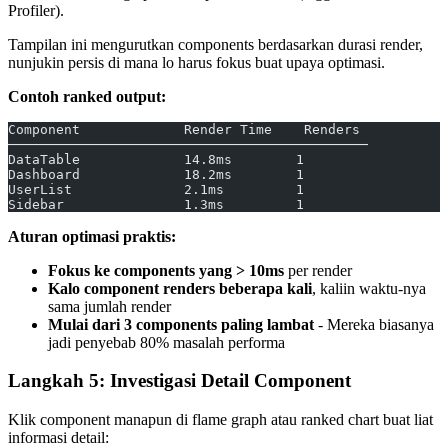
Profiler).
Tampilan ini mengurutkan components berdasarkan durasi render,
nunjukin persis di mana lo harus fokus buat upaya optimasi.
Contoh ranked output:
Component             Render Time    Renders
─────────────────────────────────────────────
DataTable             14.8ms        1
Dashboard             18.2ms        1
UserList              2.1ms         1
Sidebar               1.3ms         1
Aturan optimasi praktis:
Fokus ke components yang > 10ms
per render
Kalo component renders beberapa kali
, kaliin waktu-nya
sama jumlah render
Mulai dari 3 components paling lambat
- Mereka biasanya
jadi penyebab 80% masalah performa
Langkah 5: Investigasi Detail Component
Klik component manapun di flame graph atau ranked chart buat liat
informasi detail: