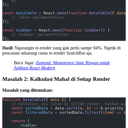
    );
});
const
 DataTable
 =
 React.
memo
(
function
 DataTable
({ 
data
 
    // Table implementation
});
const
 Sidebar
 =
 React.
memo
(
function
 Sidebar
() {
    // Sidebar implementation
});
Hasil:
Ngurangin re-render yang gak perlu sampe 94%. Ngetik di
pencarian sekarang cuma re-render SearchBar aja.
Baca Juga:
Zustand: Manajemen State Ringan untuk
Aplikasi React Modern
Masalah 2: Kalkulasi Mahal di Setiap Render
Masalah yang ditemukan:
function
 DataTable
({ 
data
 }) {
    // Kalkulasi ini jalan di SETIAP render, bahkan pas
    const
 sortedData
 =
 data.
sort
((
a
, 
b
) 
=>
 b.priority 
-
    const
 filteredData
 =
 sortedData.
filter
((
item
) 
=>
 it
    return
 (
        <
table
>