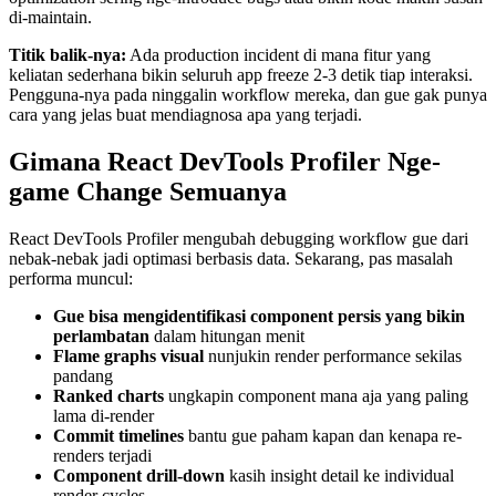
di-maintain.
Titik balik-nya:
Ada production incident di mana fitur yang
keliatan sederhana bikin seluruh app freeze 2-3 detik tiap interaksi.
Pengguna-nya pada ninggalin workflow mereka, dan gue gak punya
cara yang jelas buat mendiagnosa apa yang terjadi.
Gimana React DevTools Profiler Nge-
game Change Semuanya
React DevTools Profiler mengubah debugging workflow gue dari
nebak-nebak jadi optimasi berbasis data. Sekarang, pas masalah
performa muncul:
Gue bisa mengidentifikasi component persis yang bikin
perlambatan
dalam hitungan menit
Flame graphs visual
nunjukin render performance sekilas
pandang
Ranked charts
ungkapin component mana aja yang paling
lama di-render
Commit timelines
bantu gue paham kapan dan kenapa re-
renders terjadi
Component drill-down
kasih insight detail ke individual
render cycles