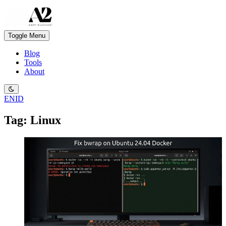
Toggle Menu
Blog
Tools
About
EN
ID
Tag: Linux