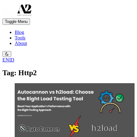
Toggle Menu
Blog
Tools
About
EN
ID
Tag: Http2