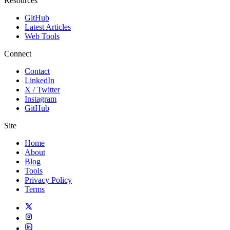
Resources
GitHub
Latest Articles
Web Tools
Connect
Contact
LinkedIn
X / Twitter
Instagram
GitHub
Site
Home
About
Blog
Tools
Privacy Policy
Terms