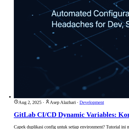
Aug 2, 2025
·
Asep Alazhari
·
Development
GitLab CI/CD Dynamic Variables: Konf
Capek duplikasi config untuk setiap environment? Tutorial in