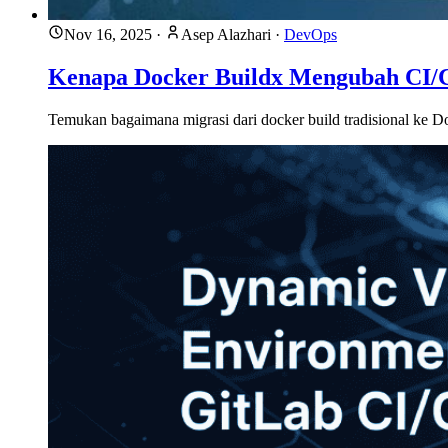
Nov 16, 2025
·
Asep Alazhari
·
DevOps
Kenapa Docker Buildx Mengubah CI/
Temukan bagaimana migrasi dari docker build tradisional ke D