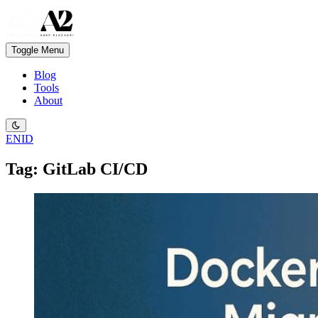
Toggle Menu
Blog
Tools
About
EN
ID
Tag: GitLab CI/CD