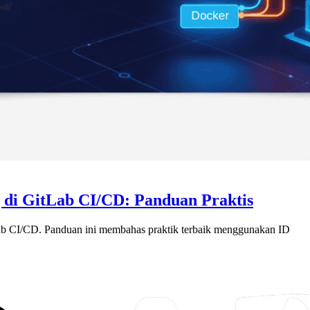
 di GitLab CI/CD: Panduan Praktis
Lab CI/CD. Panduan ini membahas praktik terbaik menggunakan ID