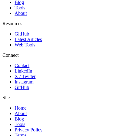
Blog
Tools
About
Resources
GitHub
Latest Articles
Web Tools
Connect
Contact
LinkedIn
X / Twitter
Instagram
GitHub
Site
Home
About
Blog
Tools
Privacy Policy
Terms