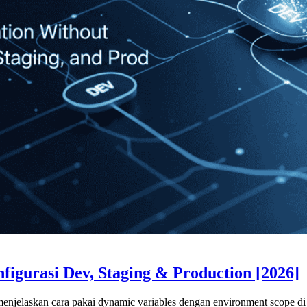
igurasi Dev, Staging & Production [2026]
i menjelaskan cara pakai dynamic variables dengan environment scope 