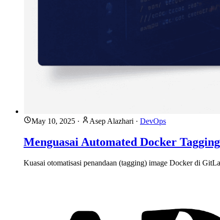
May 10, 2025
·
Asep Alazhari
·
DevOps
Menguasai Automated Docker Tagging
Kuasai otomatisasi penandaan (tagging) image Docker di Git