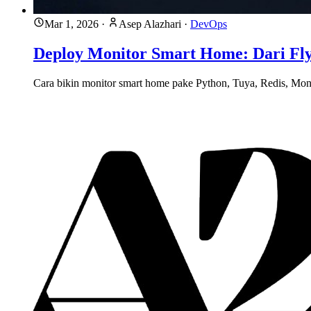
Mar 1, 2026
·
Asep Alazhari
·
DevOps
Deploy Monitor Smart Home: Dari Fly.
Cara bikin monitor smart home pake Python, Tuya, Redis, Mongo