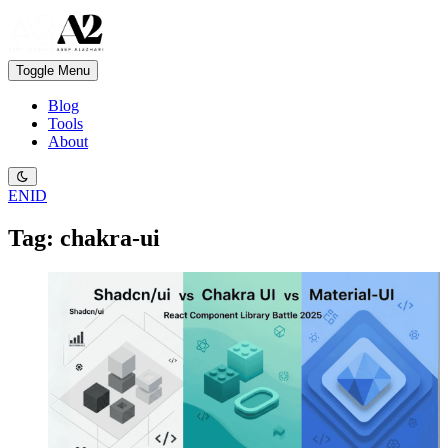
Toggle Menu
Blog
Tools
About
EN
ID
Tag: chakra-ui