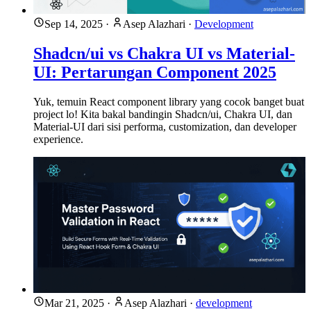
Sep 14, 2025
·
Asep Alazhari
·
Development
Shadcn/ui vs Chakra UI vs Material-
UI: Pertarungan Component 2025
Yuk, temuin React component library yang cocok banget buat
project lo! Kita bakal bandingin Shadcn/ui, Chakra UI, dan
Material-UI dari sisi performa, customization, dan developer
experience.
Mar 21, 2025
·
Asep Alazhari
·
development