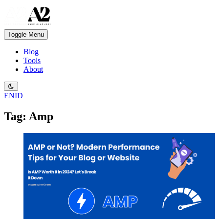
Toggle Menu
Blog
Tools
About
EN
ID
Tag: Amp