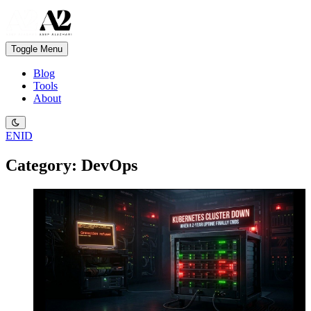
Toggle Menu
Blog
Tools
About
EN
ID
Category: DevOps