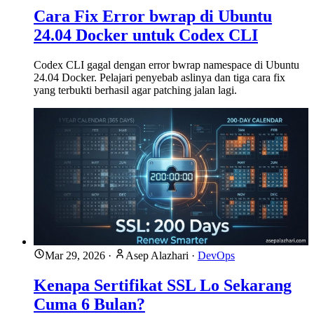
Cara Fix Error bwrap di Ubuntu
24.04 Docker untuk Codex CLI
Codex CLI gagal dengan error bwrap namespace di Ubuntu
24.04 Docker. Pelajari penyebab aslinya dan tiga cara fix
yang terbukti berhasil agar patching jalan lagi.
Mar 29, 2026
·
Asep Alazhari
·
DevOps
Kenapa Sertifikat SSL Lo Sekarang
Cuma 6 Bulan?